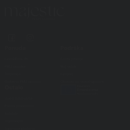
Ponuda
Podrška
Lash&Brow lift
Česta pitanja
PMU oprema
Moj račun
Trepavice
Kontakt
Dodatna PMU oprema
Obrazac za raskid ugovora
Ostalo
Uvjeti poslovanja
Pravila privatnosti
Kolačići
Impressum
Sigurnost plaćanja