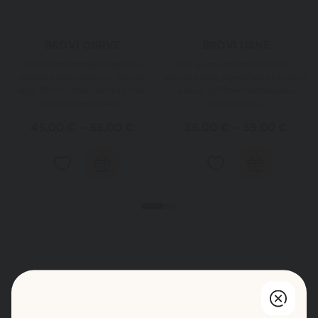
BROVI OBRVE
BROVI USNE
PMU pigmenti marke BROVI. U
PMU pigmenti marke BROVI –
ponudi imamo klasičnu liniju, te
klasična linija pigmenata za usne. U
liniju BROVI+. Klasičnu liniju krasi
ponudi je 10 predivnih nijansi,
visoka retencija boje,…
među kojima…
45,00
€
–
55,00
€
35,00
€
–
55,00
€
Najnovije s
Bloga