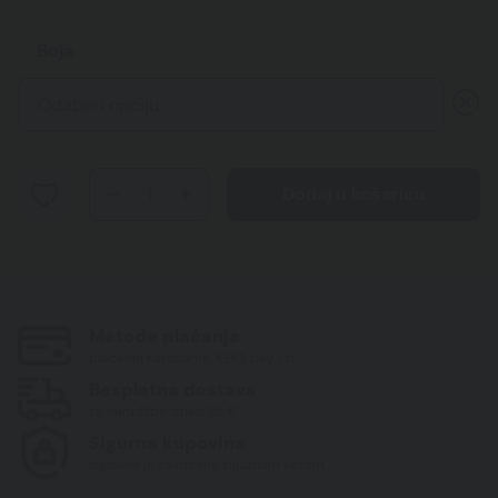
Boja
BROVI
Dodaj u košaricu
KOREKTORI
količina
Metode plaćanja
plaćanje karticama, KEKS pay i sl.
Besplatna dostava
za narudžbe iznad 85 €
Sigurna kupovina
trgovina je zaštićena sigurnom vezom