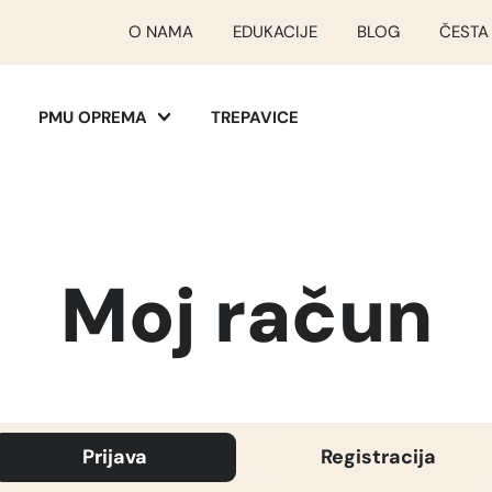
O NAMA
EDUKACIJE
BLOG
ČESTA
PMU OPREMA
TREPAVICE
Moj račun
Prijava
Registracija