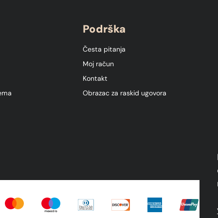
Podrška
Česta pitanja
Moj račun
Kontakt
ema
Obrazac za raskid ugovora