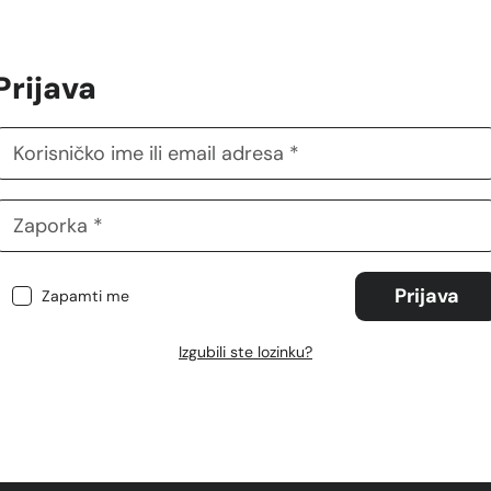
Prijava
Prijava
Zapamti me
Izgubili ste lozinku?