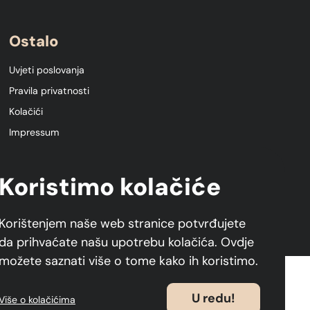
Ostalo
Uvjeti poslovanja
Pravila privatnosti
Kolačići
Impressum
Sigurnost plaćanja
Koristimo kolačiće
Korištenjem naše web stranice potvrđujete
da prihvaćate našu upotrebu kolačića. Ovdje
možete saznati više o tome kako ih koristimo.
U redu!
Više o kolačićima