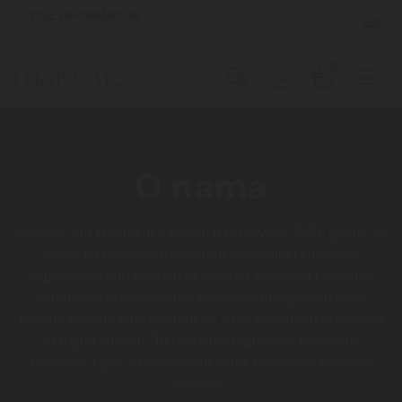
VIŠE INFORMACIJA
EN
0
O nama
Majestic tim krenuo je s radom u izazovnoj 2020. godini, te
donio na hrvatsko tržište najkvalitetniju i cjenovno
najpristupačniju ponudu ekstenzija trepavica i dodatne
opreme za profesionalne salone. Samo godinu dana
kasnije proširili smo ponudu na širok asortiman proizvoda
za trajnu šminku. To uključuje pigmente, korektore,
mašinice i igle za tetoviranje te niz proizvoda dodatne
opreme.