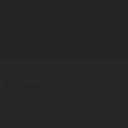
Svi naši proizvodi pomno su odabrani za potrebe
hrvatskog tržišta, a na našem blogu svaki tjedan možete
pročitati kratak tekst s aktualnim temama iz lash i PMU
svijeta. Pratite nas i na Instagram računu
@majestic.professional, a na Facebooku se možete
pridružiti našoj community grupi - Majestic Community.
Metode plaćanja
plaćanje karticama, KEKS pay i sl.
Besplatna dostava
za narudžbe iznad 85 €
Sigurna kupovina
trgovina je zaštićena sigurnom vezom