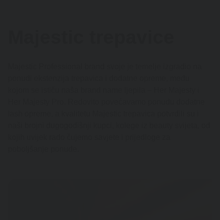
Majestic trepavice
Majestic Professional brand svoje je temelje izgradio na
ponudi ekstenzija trepavica i dodatne opreme, među
kojom se ističu naša brand name ljepila – Her Majesty i
Her Majesty Pro. Redovito povećavamo ponudu dodatne
lash opreme, a kvalitetu Majestic trepavica potvrdili su i
naši brojni dugogodišnji kupci, kolege iz beauty svijeta, od
kojih uvijek rado čujemo savjete i prijedloge za
poboljšanje ponude.