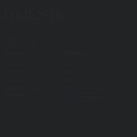
Ponuda
Podrška
Lash&Brow lift
Česta pitanja
PMU oprema
Moj račun
Trepavice
Kontakt
Dodatna PMU oprema
Obrazac za raskid ugovora
Ostalo
Uvjeti poslovanja
Pravila privatnosti
Kolačići
Impressum