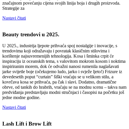
značajnom povećanju cijena svojih linija boja i drugih proizvoda.
Strategije za
Nastavi čitati
Beauty trendovi u 2025.
U 2025., industrija ljepote prihvaća spoj nostalgije i inovacije, s
trendovima koji odražavaju i povratak klasičnim stilovima i
korištenje najsuvremenijih tehnologija. Kosa i šminka crpit će
inspiraciju iz oceanskih tema, s valovitom mokrom kosom i noktima
inspiriranim morem, dok će odvažni nanosi rumenila naglašavati
jarke svijetle boje (očekujemo ludo, jarko i svježe ljeto!) Frizure iz
devedesetih poput “curtain” šiški vraćaju se u velikom stilu, a
kovrčava kosa se prihvaća, pa čak i slavi. Dodatno, dramatične
obrve, od tankih do hrabrih, vraćaju se na modnu scenu – takva nam
predviđanja predstavljaju modni stručnjaci i časopisi na početku još
jedne modne godine.
Nastavi čitati
Lash Lift i Brow Lift