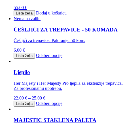
55,00
€
Dodaj u košaricu
Lista želja
Nema na zalihi
ČEŠLJIĆI ZA TREPAVICE - 50 KOMADA
Češljići za trepavice. Pakiranje: 50 kom.
6,00
€
Odaberi opcije
Lista želja
Ljepilo
Her Majesty i Her Majesty Pro ljepila za ekstenzije trepavica.
Za profesionalnu upotrebu.
22,00
€
–
25,00
€
Odaberi opcije
Lista želja
MAJESTIC STAKLENA PALETA