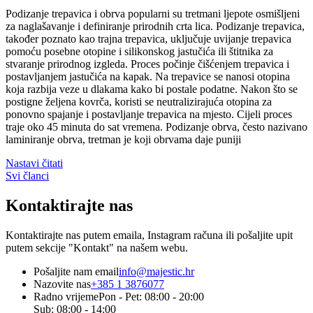
Podizanje trepavica i obrva popularni su tretmani ljepote osmišljeni
za naglašavanje i definiranje prirodnih crta lica. Podizanje trepavica,
također poznato kao trajna trepavica, uključuje uvijanje trepavica
pomoću posebne otopine i silikonskog jastučića ili štitnika za
stvaranje prirodnog izgleda. Proces počinje čišćenjem trepavica i
postavljanjem jastučića na kapak. Na trepavice se nanosi otopina
koja razbija veze u dlakama kako bi postale podatne. Nakon što se
postigne željena kovrča, koristi se neutralizirajuća otopina za
ponovno spajanje i postavljanje trepavica na mjesto. Cijeli proces
traje oko 45 minuta do sat vremena. Podizanje obrva, često nazivano
laminiranje obrva, tretman je koji obrvama daje puniji
Nastavi čitati
Svi članci
Kontaktirajte
nas
Kontaktirajte nas putem emaila, Instagram računa ili pošaljite upit
putem sekcije "Kontakt" na našem webu.
Pošaljite nam email
info@majestic.hr
Nazovite nas
+385 1 3876077
Radno vrijeme
Pon - Pet: 08:00 - 20:00
Sub: 08:00 - 14:00