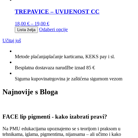
TREPAVICE – UVIJENOST CC
18,00
€
–
19,00
€
Odaberi opcije
Lista želja
Učitaj još
Metode plaćanja
plaćanje karticama, KEKS pay i sl.
Besplatna dostava
za narudžbe iznad 85 €
Sigurna kupovina
trgovina je zaštićena sigurnom vezom
Najnovije s
Bloga
FACE lip pigmenti - kako izabrati pravi?
Na PMU edukacijama upoznajemo se s teorijom i praksom u
tehnikama, iglama, pigmentima, nijansama – ali učimo i kako