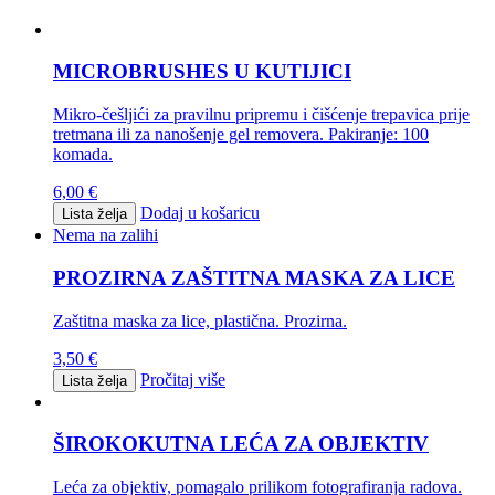
MICROBRUSHES U KUTIJICI
Mikro-češljići za pravilnu pripremu i čišćenje trepavica prije
tretmana ili za nanošenje gel removera. Pakiranje: 100
komada.
6,00
€
Dodaj u košaricu
Lista želja
Nema na zalihi
PROZIRNA ZAŠTITNA MASKA ZA LICE
Zaštitna maska za lice, plastična. Prozirna.
3,50
€
Pročitaj više
Lista želja
ŠIROKOKUTNA LEĆA ZA OBJEKTIV
Leća za objektiv, pomagalo prilikom fotografiranja radova.