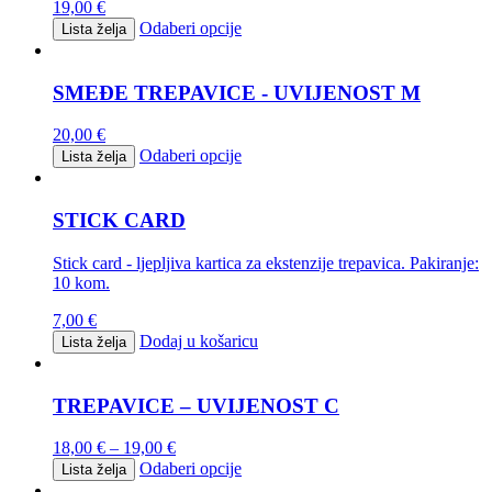
19,00
€
Odaberi opcije
Lista želja
SMEĐE TREPAVICE - UVIJENOST M
20,00
€
Odaberi opcije
Lista želja
STICK CARD
Stick card - ljepljiva kartica za ekstenzije trepavica. Pakiranje:
10 kom.
7,00
€
Dodaj u košaricu
Lista želja
TREPAVICE – UVIJENOST C
18,00
€
–
19,00
€
Odaberi opcije
Lista želja