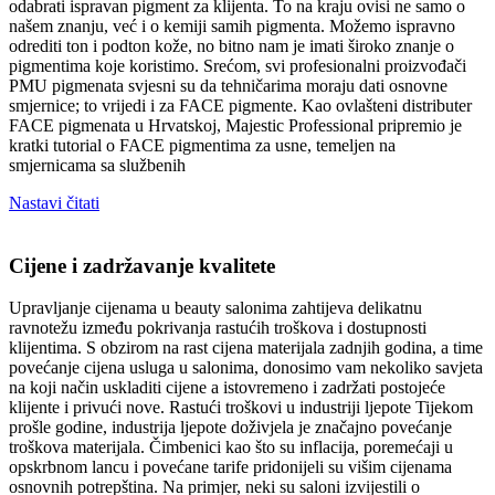
odabrati ispravan pigment za klijenta. To na kraju ovisi ne samo o
našem znanju, već i o kemiji samih pigmenta. Možemo ispravno
odrediti ton i podton kože, no bitno nam je imati široko znanje o
pigmentima koje koristimo. Srećom, svi profesionalni proizvođači
PMU pigmenata svjesni su da tehničarima moraju dati osnovne
smjernice; to vrijedi i za FACE pigmente. Kao ovlašteni distributer
FACE pigmenata u Hrvatskoj, Majestic Professional pripremio je
kratki tutorial o FACE pigmentima za usne, temeljen na
smjernicama sa službenih
Nastavi čitati
Cijene i zadržavanje kvalitete
Upravljanje cijenama u beauty salonima zahtijeva delikatnu
ravnotežu između pokrivanja rastućih troškova i dostupnosti
klijentima. S obzirom na rast cijena materijala zadnjih godina, a time
povećanje cijena usluga u salonima, donosimo vam nekoliko savjeta
na koji način uskladiti cijene a istovremeno i zadržati postojeće
klijente i privući nove. Rastući troškovi u industriji ljepote Tijekom
prošle godine, industrija ljepote doživjela je značajno povećanje
troškova materijala. Čimbenici kao što su inflacija, poremećaji u
opskrbnom lancu i povećane tarife pridonijeli su višim cijenama
osnovnih potrepština. Na primjer, neki su saloni izvijestili o