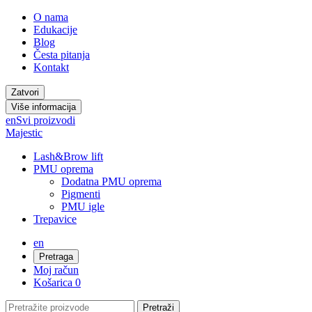
O nama
Edukacije
Blog
Česta pitanja
Kontakt
Zatvori
Više informacija
en
Svi proizvodi
Majestic
Lash&Brow lift
PMU oprema
Dodatna PMU oprema
Pigmenti
PMU igle
Trepavice
en
Pretraga
Moj račun
Košarica
0