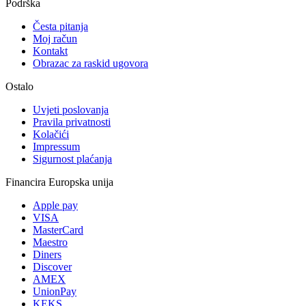
Podrška
Česta pitanja
Moj račun
Kontakt
Obrazac za raskid ugovora
Ostalo
Uvjeti poslovanja
Pravila privatnosti
Kolačići
Impressum
Sigurnost plaćanja
Financira Europska unija
Apple pay
VISA
MasterCard
Maestro
Diners
Discover
AMEX
UnionPay
KEKS