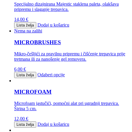
Specijalno dizajnirana Majestic staklena paleta, olakšava
pripremu i slaganje trepavica.
14,00
€
Dodaj u košaricu
Lista želja
Nema na zalihi
MICROBRUSHES
Mikro-češljići za pravilnu pripremu i čišćenje trepavica prije
tretmana ili za nanošenje gel removera.
6,00
€
Odaberi opcije
Lista želja
MICROFOAM
Microfoam jastučići, pomoćni alat pri ugradnji trepavica.
Širina 5 cm.
12,00
€
Dodaj u košaricu
Lista želja