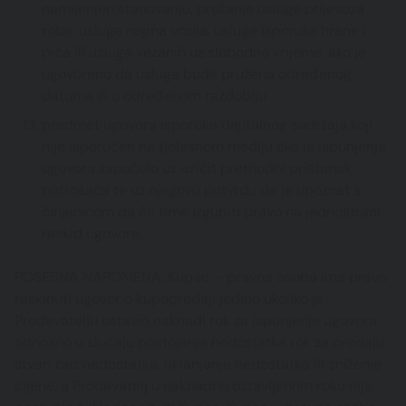
namijenjen stanovanju, pružanje usluge prijevoza
robe, usluge najma vozila, usluge isporuke hrane i
pića ili usluga vezanih uz slobodno vrijeme, ako je
ugovoreno da usluga bude pružena određenog
datuma ili u određenom razdoblju
predmet ugovora isporuka digitalnog sadržaja koji
nije isporučen na tjelesnom mediju ako je ispunjenje
ugovora započelo uz izričit prethodni pristanak
potrošača te uz njegovu potvrdu da je upoznat s
činjenicom da će time izgubiti pravo na jednostrani
raskid ugovora.
POSEBNA NAPOMENA: Kupac – pravna osoba ima pravo
raskinuti ugovor o kupoprodaji jedino ukoliko je
Prodavatelju ostavio naknadi rok za ispunjenje ugovora,
odnosno u slučaju postojanja nedostatka rok za predaju
stvari bez nedostatka, uklanjanje nedostatka ili sniženje
cijene, a Prodavatelj u naknadno ostavljenom roku nije