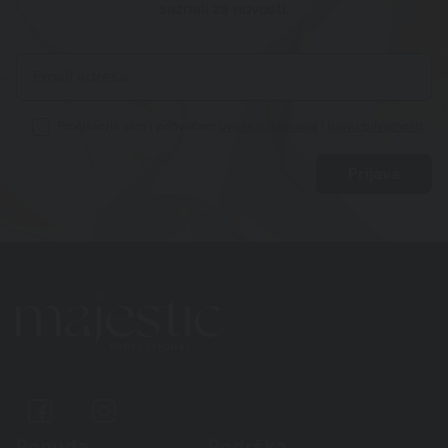
saznali za novosti.
Pročitao/la sam i prihvaćam
uvjete poslovanja
i
izjavu privatnosti
.
Ponuda
Podrška