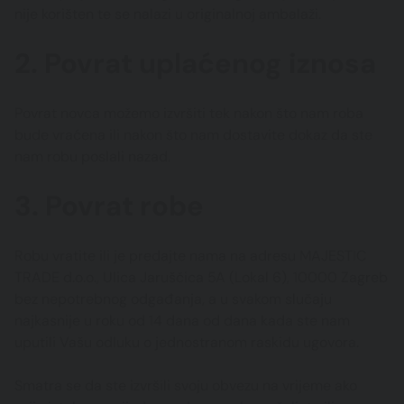
nije korišten te se nalazi u originalnoj ambalaži.
2. Povrat uplaćenog iznosa
Povrat novca možemo izvršiti tek nakon što nam roba
bude vraćena ili nakon što nam dostavite dokaz da ste
nam robu poslali nazad.
3. Povrat robe
Robu vratite ili je predajte nama na adresu MAJESTIC
TRADE d.o.o., Ulica Jaruščica 5A (Lokal 6), 10000 Zagreb
bez nepotrebnog odgađanja, a u svakom slučaju
najkasnije u roku od 14 dana od dana kada ste nam
uputili Vašu odluku o jednostranom raskidu ugovora.
Smatra se da ste izvršili svoju obvezu na vrijeme ako