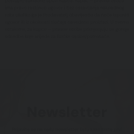
postupio sukladno uputi Kupca. Kupac – pravna osoba
ima pravo raskinuti ugovor i bez ostavljanja naknadnog
roka ukoliko ga je Prodavatelj obavijestio da neće ispuniti
ugovor ili iz okolnosti slučaja navedeno proizlazi. U svemu
ostalome, za kupce – pravne osobe primjenjuju se gornje
odredbe koje vrijede za fizičke osobe/potrošače.
Newsletter
Prijavite se na našu newsletter listu kako biste prvi