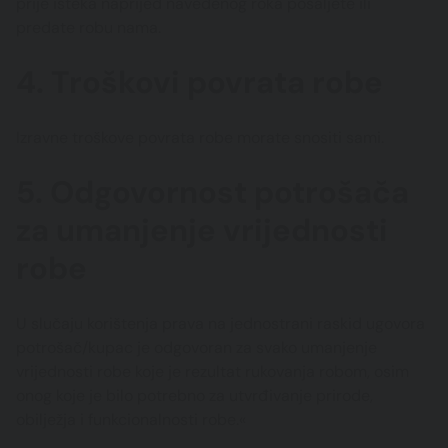
prije isteka naprijed navedenog roka pošaljete ili
predate robu nama.
4. Troškovi povrata robe
Izravne troškove povrata robe morate snositi sami.
5. Odgovornost potrošača
za umanjenje vrijednosti
robe
U slučaju korištenja prava na jednostrani raskid ugovora
potrošač/kupac je odgovoran za svako umanjenje
vrijednosti robe koje je rezultat rukovanja robom, osim
onog koje je bilo potrebno za utvrđivanje prirode,
obilježja i funkcionalnosti robe.«