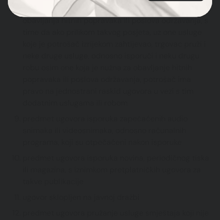
potrošač posebno zahtijevao posjet trgovca radi
obavljanja hitnih popravaka ili poslova održavanja, s
time da ako prilikom takvog posjeta, uz one usluge
koje je potrošač izrijekom zahtijevao, trgovac pruži i
neke druge usluge, odnosno isporuči i neku drugu
robu osim one koja je nužna za obavljanje hitnih
popravaka ili poslova održavanja, potrošač ima
pravo na jednostrani raskid ugovora u vezi s tim
dodatnim uslugama ili robom
predmet ugovora isporuka zapečaćenih audio
snimaka ili videosnimaka, odnosno računalnih
programa, koji su otpečaćeni nakon isporuke
predmet ugovora isporuka novina, periodičnog tiska
ili magazina, s iznimkom pretplatničkih ugovora za
takve publikacije
ugovor sklopljen na javnoj dražbi
predmet ugovora pružanje usluge smještaja koji nije