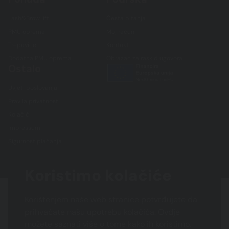
Lash&Brow lift
Česta pitanja
PMU oprema
Moj račun
Trepavice
Kontakt
Dodatna PMU oprema
Obrazac za raskid ugovora
Ostalo
Uvjeti poslovanja
Pravila privatnosti
Kolačići
Impressum
Sigurnost plaćanja
Koristimo kolačiće
Korištenjem naše web stranice potvrđujete da
prihvaćate našu upotrebu kolačića. Ovdje
možete saznati više o tome kako ih koristimo.