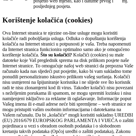
posjetio web mjesto, kao i datume prvog i
mj.
posljednjeg posjeta.
Korištenje kolačića (cookies)
Ova Internet stranica te njezine on-line usluge mogu koristiti
kolačiće radi poboljšanja usluga. Odluka o dopuštanju korištenja
kolačića na Internet stranici u potpunosti je vaša. Treba napomenuti
da Internet stranica funkcionira optimalno samo ako je omogućeno
korištenje kolačića.
Što su kolačići?
Kolačići (cookies) su male
datoteke koje Vaš preglednik sprema na disk prilikom posjete naše
Internet stranice. To omogućuje našoj web stranici da prepozna Vaše
računalo kada nas sljedeći put posjetite, kako bi vam sukladno tome
ponudili personalizirano iskustvo prilikom vašeg surfanja. Kolačići
nisu usmjereni na špijuniranje korisnika i ne slijede sve što korisnik
radi te nisu zlonamjerni kod ili virus. Također kolačići nisu povezani
s neželjenim porukama ili spamom, ne mogu spremiti lozinku i nisu
namijenjeni isključivo za reklame ili oglašavanje. Informacije poput
Vašeg imena ili e-mail adrese neće biti spremljene – web stranice ne
mogu pristupiti vašim osobnim informacijama i datotekama na
Vašem računalu. Da bi „kolačiće“ mogli koristiti sukladno UREDBI
(EU) 2016/679 EUROPSKOG PARLAMENTA I VIJEĆA o zaštiti
pojedinaca u vezi s obradom osobnih podataka i o slobodnom
kretanju takvih podataka (Općoj uredbi o zaštiti podataka), Zakonu