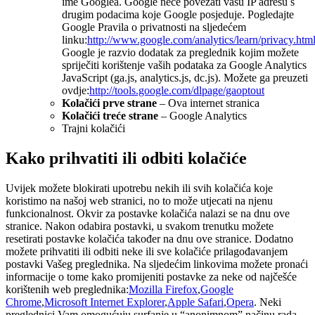
ime Googlea. Google neće povezati vašu IP adresu s
drugim podacima koje Google posjeduje. Pogledajte
Google Pravila o privatnosti na sljedećem
linku:
http://www.google.com/analytics/learn/privacy.htm
Google je razvio dodatak za preglednik kojim možete
spriječiti korištenje vaših podataka za Google Analytics
JavaScript (ga.js, analytics.js, dc.js). Možete ga preuzeti
ovdje:
http://tools.google.com/dlpage/gaoptout
Kolačići prve strane
– Ova internet stranica
Kolačići treće strane
– Google Analytics
Trajni kolačići
Kako prihvatiti ili odbiti kolačiće
Uvijek možete blokirati upotrebu nekih ili svih kolačića koje
koristimo na našoj web stranici, no to može utjecati na njenu
funkcionalnost. Okvir za postavke kolačića nalazi se na dnu ove
stranice. Nakon odabira postavki, u svakom trenutku možete
resetirati postavke kolačića također na dnu ove stranice. Dodatno
možete prihvatiti ili odbiti neke ili sve kolačiće prilagođavanjem
postavki Vašeg preglednika. Na sljedećim linkovima možete pronaći
informacije o tome kako promijeniti postavke za neke od najčešće
korištenih web preglednika:
Mozilla Firefox
,
Google
Chrome
,
Microsoft Internet Explorer
,
Apple Safari
,
Opera
. Neki
preglednici Vam omogućuju surfanje u “anonimnom” načinu rada,