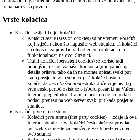
o provedbi Opće uredbe, Zakonu o elektroničkim komunikacijama,
treba nam vaša privola.
Vrste kolačića
Kolačići sesije i Trajni kolačići
Kolačići sesije (session cookies) su privremeni kolačići
koji istječu nakon što napustite web stranicu. Ti kolačići
su obvezni za pravilan rad određenih aplikacija ili
funkcionalnosti na ovoj Stranici.
Trajni kolačići (persistent cookies) se koriste radi
poboljšanja iskustva naših korisnika (npr. pamćenje
detalja prijave, tako da ih ne morate upisati svaki put
kada possjetite web stranicu). Ti kolačići ostaju u
kolačić datoteci Vašeg preglednika duže vrijeme. Taj
vremenski period ovisit će o izboru postavki na Vašem
Internet pregledniku. Trajni kolačići omogućuju da se
podaci prenesu na web server svaki put kada posjetite
stranicu.
Kolačići prve i treće strane
Kolačići prve strane (first-party cookies) – izdaje ih ova
Internet stranica. Ovi kolačići često služe za pravilan
rad web stranice te za pamćenje Vaših preferenci na
web stranici.
Kolačići treće strane (third-party cookies) su kolačići