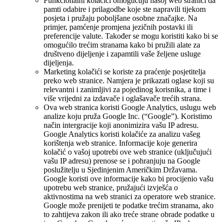
Funkcionalni kolačići omogućuju našoj web stranici da
pamti odabire i prilagodbe koje ste napravili tijekom
posjeta i pružaju poboljšane osobne značajke. Na
primjer, pamćenje promjena jezičnih postavki ili
preferencije valute. Također se mogu koristiti kako bi se
omogućilo trećim stranama kako bi pružili alate za
društveno dijeljenje i zapamtili vaše željene usluge
dijeljenja.
Marketing kolačići se koriste za praćenje posjetitelja
preko web stranice. Namjera je prikazati oglase koji su
relevantni i zanimljivi za pojedinog korisnika, a time i
više vrijedni za izdavače i oglašavače trećih strana.
Ova web stranica koristi Google Analytics, uslugu web
analize koju pruža Google Inc. (“Google”). Koristimo
način intergracije koji anonimizira vašu IP adresu.
Google Analytics koristi kolačiće za analizu vašeg
korištenja web stranice. Informacije koje generira
kolačić o vašoj upotrebi ove web stranice (uključujući
vašu IP adresu) prenose se i pohranjuju na Google
poslužitelju u Sjedinjenim Američkim Državama.
Google koristi ove informacije kako bi procijenio vašu
upotrebu web stranice, pružajući izvješća o
aktivnostima na web stranici za operatore web stranice.
Google može prenijeti te podatke trećim stranama, ako
to zahtijeva zakon ili ako treće strane obrade podatke u