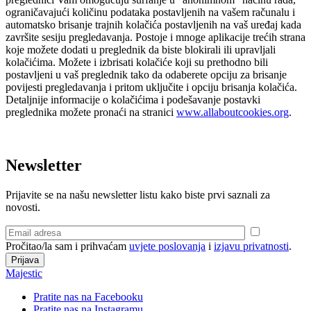
ograničavajući količinu podataka postavljenih na vašem računalu i
automatsko brisanje trajnih kolačića postavljenih na vaš uređaj kada
završite sesiju pregledavanja. Postoje i mnoge aplikacije trećih strana
koje možete dodati u preglednik da biste blokirali ili upravljali
kolačićima. Možete i izbrisati kolačiće koji su prethodno bili
postavljeni u vaš preglednik tako da odaberete opciju za brisanje
povijesti pregledavanja i pritom uključite i opciju brisanja kolačića.
Detaljnije informacije o kolačićima i podešavanje postavki
preglednika možete pronaći na stranici
www.allaboutcookies.org
.
Newsletter
Prijavite se na našu newsletter listu kako biste prvi saznali za
novosti.
Pročitao/la sam i prihvaćam
uvjete poslovanja
i
izjavu privatnosti
.
Majestic
Pratite nas na Facebooku
Pratite nas na Instagramu