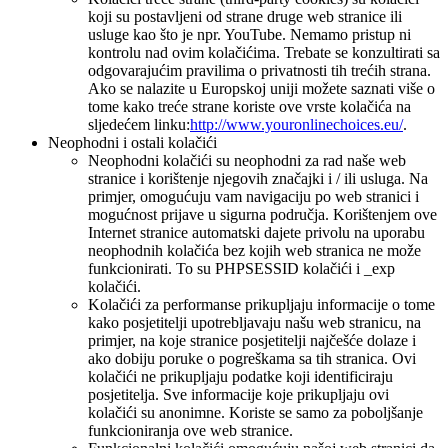
koji su postavljeni od strane druge web stranice ili
usluge kao što je npr. YouTube. Nemamo pristup ni
kontrolu nad ovim kolačićima. Trebate se konzultirati sa
odgovarajućim pravilima o privatnosti tih trećih strana.
Ako se nalazite u Europskoj uniji možete saznati više o
tome kako treće strane koriste ove vrste kolačića na
sljedećem linku:
http://www.youronlinechoices.eu/
.
Neophodni i ostali kolačići
Neophodni kolačići su neophodni za rad naše web
stranice i korištenje njegovih značajki i / ili usluga. Na
primjer, omogućuju vam navigaciju po web stranici i
mogućnost prijave u sigurna područja. Korištenjem ove
Internet stranice automatski dajete privolu na uporabu
neophodnih kolačića bez kojih web stranica ne može
funkcionirati. To su PHPSESSID kolačići i _exp
kolačići.
Kolačići za performanse prikupljaju informacije o tome
kako posjetitelji upotrebljavaju našu web stranicu, na
primjer, na koje stranice posjetitelji najčešće dolaze i
ako dobiju poruke o pogreškama sa tih stranica. Ovi
kolačići ne prikupljaju podatke koji identificiraju
posjetitelja. Sve informacije koje prikupljaju ovi
kolačići su anonimne. Koriste se samo za poboljšanje
funkcioniranja ove web stranice.