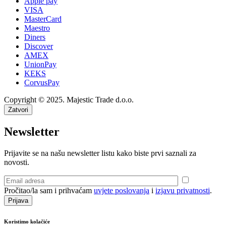
Apple pay
VISA
MasterCard
Maestro
Diners
Discover
AMEX
UnionPay
KEKS
CorvusPay
Copyright © 2025. Majestic Trade d.o.o.
Zatvori
Newsletter
Prijavite se na našu newsletter listu kako biste prvi saznali za
novosti.
Pročitao/la sam i prihvaćam
uvjete poslovanja
i
izjavu privatnosti
.
Koristimo kolačiće