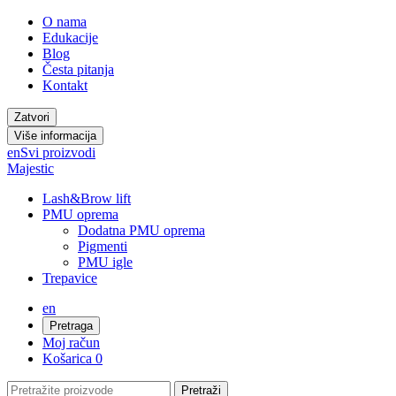
O nama
Edukacije
Blog
Česta pitanja
Kontakt
Zatvori
Više informacija
en
Svi proizvodi
Majestic
Lash&Brow lift
PMU oprema
Dodatna PMU oprema
Pigmenti
PMU igle
Trepavice
en
Pretraga
Moj račun
Košarica
0