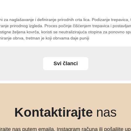
i za naglašavanje i definiranje prirodnih crta lica. Podizanje trepavica,
varanje prirodnog izgleda. Proces počinje čišćenjem trepavica i postavlj
gne željena kovrča, koristi se neutralizirajuća otopina za ponovno spaj
ranje obrva, tretman je koji obrvama daje puniji
Svi članci
Kontaktirajte
nas
rajte nas putem emaila, Instagram računa ili pošaljite u