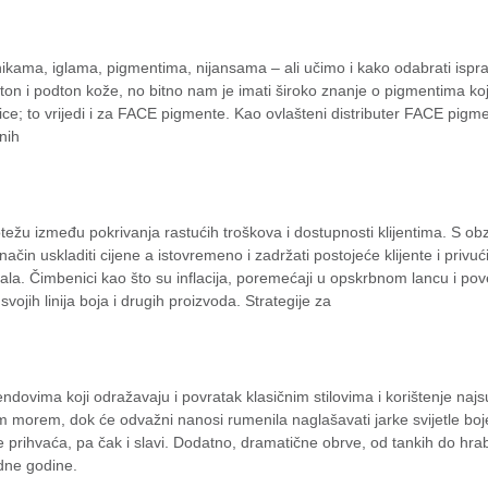
ama, iglama, pigmentima, nijansama – ali učimo i kako odabrati isprav
ton i podton kože, no bitno nam je imati široko znanje o pigmentima ko
; to vrijedi i za FACE pigmente. Kao ovlašteni distributer FACE pigmena
nih
ežu između pokrivanja rastućih troškova i dostupnosti klijentima. S obz
in uskladiti cijene a istovremeno i zadržati postojeće klijente i privući
jala. Čimbenici kao što su inflacija, poremećaji u opskrbnom lancu i pov
vojih linija boja i drugih proizvoda. Strategije za
trendovima koji odražavaju i povratak klasičnim stilovima i korištenje najs
morem, dok će odvažni nanosi rumenila naglašavati jarke svijetle boje (
 se prihvaća, pa čak i slavi. Dodatno, dramatične obrve, od tankih do 
odne godine.