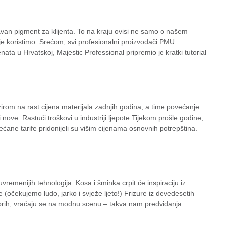
an pigment za klijenta. To na kraju ovisi ne samo o našem
je koristimo. Srećom, svi profesionalni proizvođači PMU
ta u Hrvatskoj, Majestic Professional pripremio je kratki tutorial
irom na rast cijena materijala zadnjih godina, a time povećanje
 nove. Rastući troškovi u industriji ljepote Tijekom prošle godine,
ećane tarife pridonijeli su višim cijenama osnovnih potrepština.
uvremenijih tehnologija. Kosa i šminka crpit će inspiraciju iz
očekujemo ludo, jarko i svježe ljeto!) Frizure iz devedesetih
hrabrih, vraćaju se na modnu scenu – takva nam predviđanja