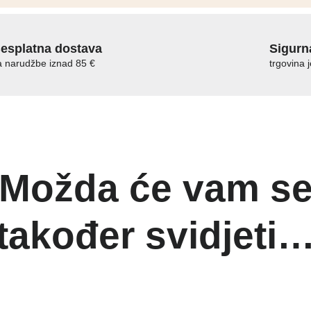
esplatna dostava
Sigurn
a narudžbe iznad 85 €
trgovina 
Možda će vam s
također svidjeti