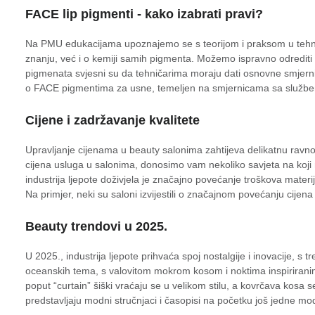
FACE lip pigmenti - kako izabrati pravi?
Na PMU edukacijama upoznajemo se s teorijom i praksom u tehnik
znanju, već i o kemiji samih pigmenta. Možemo ispravno odrediti 
pigmenata svjesni su da tehničarima moraju dati osnovne smjernice
o FACE pigmentima za usne, temeljen na smjernicama sa službe
Cijene i zadržavanje kvalitete
Upravljanje cijenama u beauty salonima zahtijeva delikatnu ravnot
cijena usluga u salonima, donosimo vam nekoliko savjeta na koji nač
industrija ljepote doživjela je značajno povećanje troškova materi
Na primjer, neki su saloni izvijestili o značajnom povećanju cijena s
Beauty trendovi u 2025.
U 2025., industrija ljepote prihvaća spoj nostalgije i inovacije, s 
oceanskih tema, s valovitom mokrom kosom i noktima inspiriranim 
poput “curtain” šiški vraćaju se u velikom stilu, a kovrčava kosa
predstavljaju modni stručnjaci i časopisi na početku još jedne m