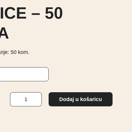
CE – 50
A
anje: 50 kom.
ČEŠLJIĆI
Dodaj u košaricu
ZA
TREPAVICE
-
50
KOMADA