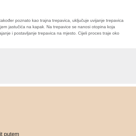
 također poznato kao trajna trepavica, uključuje uvijanje trepavica
anjem jastučića na kapak. Na trepavice se nanosi otopina koja
anje i postavljanje trepavica na mjesto. Cijeli proces traje oko
pit putem