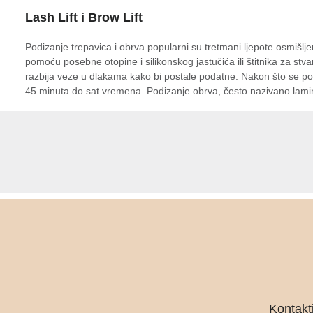
Lash Lift i Brow Lift
Podizanje trepavica i obrva popularni su tretmani ljepote osmišljen
pomoću posebne otopine i silikonskog jastučića ili štitnika za st
razbija veze u dlakama kako bi postale podatne. Nakon što se posti
45 minuta do sat vremena. Podizanje obrva, često nazivano lamini
Kontakti