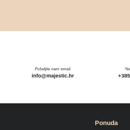
Pošaljite nam email
Na
info@majestic.hr
+385
Ponuda