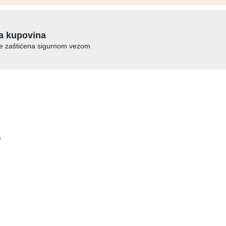
količina
a kupovina
je zaštićena sigurnom vezom
e
…