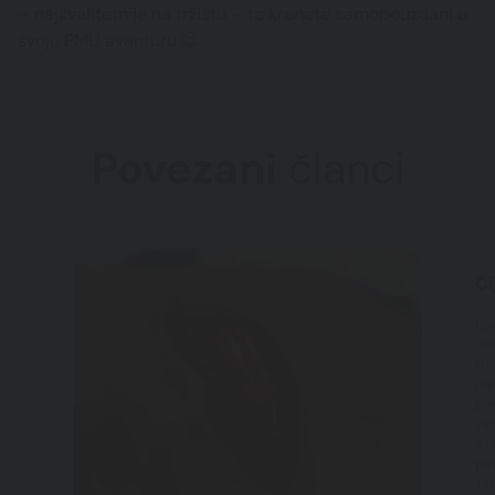
– najkvalitetnije na tržištu – te krenete samopouzdani u
svoju PMU avanturu 😊
Povezani
članci
Ci
Upr
del
tro
ras
pov
vam
a i
pri
Tij