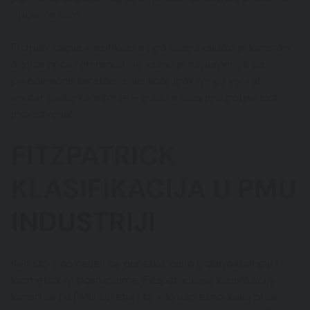
tipovima kože.
Fitzpatrickova klasifikacija tipa kože svakako je koristan
alat za opću referencu, no važno je napomenuti da
pojedinačne karakteristike kože ipak mogu varirati
unutar svake kategorije – svačija koža je u potpunosti
jedinstvena!
FITZPATRICK
KLASIFIKACIJA U PMU
INDUSTRIJI
Kao što smo naveli na početku, osim u dermatologiji i
kozmetičkim postupcima, Fitzpatrickova klasifikacija
koristi se i u PMU svijetu, i to vrlo uspješno, kako bi se