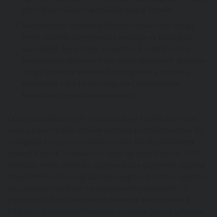
izbor boja tijekom nanošenja trajne šminke.
Razmatranja tretmana: Različiti tipovi kože mogu
imati različite osjetljivosti i reakcije na postupak
nanošenja. Na primjer, pojedinci s osjetljivijim ili
reaktivnijim tipovima kože mogu zahtijevati dodatnu
njegu, posebne tehnike ili prilagodbe u procesu
nanošenja kako bi se nelagoda i potencijalne
komplikacije svele na minimum.
Općenito, uključivanje Fitzpatrickove klasifikacije tipa
kože u posao trajne šminke pomaže profesionalcima da
prilagode svoj pristup jedinstvenim karakteristikama
svakog klijenta. Uzimajući u obzir tip kože klijenta, PMU
tehničar može odabrati odgovarajuće pigmente, nijanse
boja i tehnike koje naglašavaju njegovu prirodnu ljepotu i
daju željene rezultate s poboljšanom preciznošću i
sigurnošću. Zato vam savjetujemo da se upoznate s
Fitzpatrickovom klasifikacijom, proučite Brovi pigmente