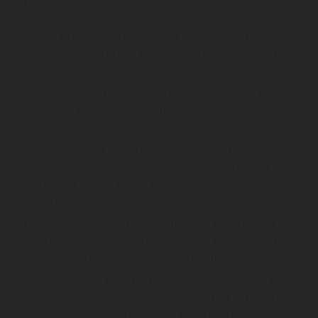
kategorije:
Tip I: Vrlo svijetla koža, uvijek izgara, nikad ne tamni.
Osobe s ovim tipom kože obično imaju svijetlu kosu,
pjegice i plave ili zelene oči.
Tip II: Svijetla koža, obično izgori, minimalno tamni.
Ovaj tip kože je čest među osobama bijelog
podrijetla.
Tip III: Srednja koža, ponekad gori, postupno tamni.
Ljudi s ovim tipom kože imaju umjeren rizik od
opeklina i mogu razviti laganu do umjerenu
preplanulost.
Tip IV: Maslinasta koža, rijetko gori, lako tamni. Ovaj
tip kože je čest među pojedincima mediteranskog,
latinoameričkog ili azijskog podrijetla.
Tip V: Smeđa koža, rijetko gori, lako i značajno tamni.
Ljudi s ovim tipom kože imaju mali rizik od opeklina i
mogu razviti umjerenu do duboku preplanulost.