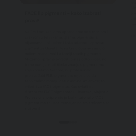
je 
Čim
FACE lip pigmenti - kako izabrati
ops
viš
pravi?
nek
cij
Na PMU edukacijama upoznajemo se s teorijom i
Str
praksom u tehnikama, iglama, pigmentima,
nijansama – ali učimo i kako odabrati ispravan
pigment za klijenta. To na kraju ovisi ne samo o
našem znanju, već i o kemiji samih pigmenta.
Možemo ispravno odrediti ton i podton kože, no
bitno nam je imati široko znanje o pigmentima
koje koristimo. Srećom, svi profesionalni
proizvođači PMU pigmenata svjesni su da
tehničarima moraju dati osnovne smjernice; to
vrijedi i za FACE pigmente. Kao ovlašteni
distributer FACE pigmenata u Hrvatskoj, Majestic
Professional pripremio je kratki tutorial o FACE
pigmentima za usne, temeljen na smjernicama sa
službenih