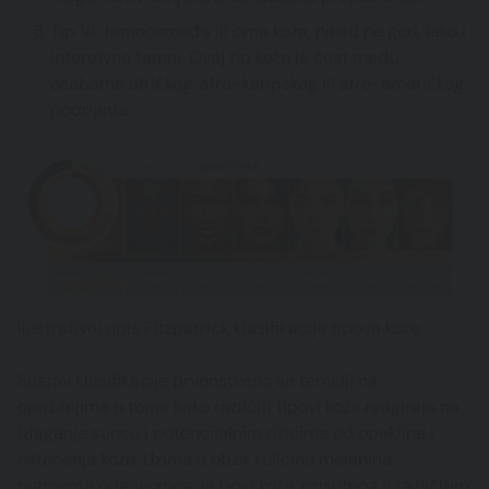
Tip VI: tamnosmeđa ili crna koža, nikad ne gori, lako i
intenzivno tamni. Ovaj tip kože je čest među
osobama afričkog, afro-karipskog ili afro-američkog
podrijetla.
ilustrativni opis Fitzpatrick klasifikacije tipova kože
Sustav klasifikacije prvenstveno se temelji na
opažanjima o tome kako različiti tipovi kože reagiraju na
izlaganje suncu i potencijalnim rizicima od opeklina i
oštećenja kože. Uzima u obzir količinu melanina,
pigmenta odgovornog za boju kože, prisutnog u različitim