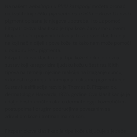
Na našem
webshopu u PMU kategoriji
možete pronaći
najkvalitetnije
PMU pigmente na tržištu – Brovi
. Uz svaki
pigment opisana je njegova upotreba, i to uz pomoć
Fitzpatrickove klasifikacije tipa kože. Zato smo u ovom
blogu odlučili pojasniti kakva je to zapravo klasifikacija,
na koji način dijeli tipove kože, te kako nam može pomoći
u odabiru PMU pigmenta.
Fitzpatrickova klasifikacija tipa kože široko je priznat
sustav koji kategorizira ljudsku kožu u šest različitih
tipova na temelju njezine reakcije na izlaganje suncu,
sklonosti izgaranju ili tamnjenju i ukupne pigmentacije.
Sustav klasifikacije razvio je Thomas B. Fitzpatrick,
dermatolog s Harvarda, 1975. godine. Ova klasifikacija je
i dalje često korišten alat u dermatologiji, kozmetičkim
postupcima i drugim područjima povezanim sa
zdravljem kože i tretmanima na koži.
Fitzpatrickova klasifikacija tipa kože uključuje sljedeće