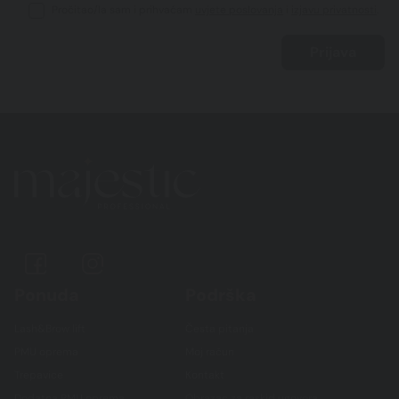
Pročitao/la sam i prihvaćam
uvjete poslovanja
i
izjavu privatnosti
.
Ponuda
Podrška
Lash&Brow lift
Česta pitanja
PMU oprema
Moj račun
Trepavice
Kontakt
Dodatna PMU oprema
Obrazac za raskid ugovora