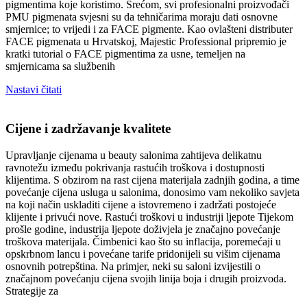
pigmentima koje koristimo. Srećom, svi profesionalni proizvođači
PMU pigmenata svjesni su da tehničarima moraju dati osnovne
smjernice; to vrijedi i za FACE pigmente. Kao ovlašteni distributer
FACE pigmenata u Hrvatskoj, Majestic Professional pripremio je
kratki tutorial o FACE pigmentima za usne, temeljen na
smjernicama sa službenih
Nastavi čitati
Cijene i zadržavanje kvalitete
Upravljanje cijenama u beauty salonima zahtijeva delikatnu
ravnotežu između pokrivanja rastućih troškova i dostupnosti
klijentima. S obzirom na rast cijena materijala zadnjih godina, a time
povećanje cijena usluga u salonima, donosimo vam nekoliko savjeta
na koji način uskladiti cijene a istovremeno i zadržati postojeće
klijente i privući nove. Rastući troškovi u industriji ljepote Tijekom
prošle godine, industrija ljepote doživjela je značajno povećanje
troškova materijala. Čimbenici kao što su inflacija, poremećaji u
opskrbnom lancu i povećane tarife pridonijeli su višim cijenama
osnovnih potrepština. Na primjer, neki su saloni izvijestili o
značajnom povećanju cijena svojih linija boja i drugih proizvoda.
Strategije za