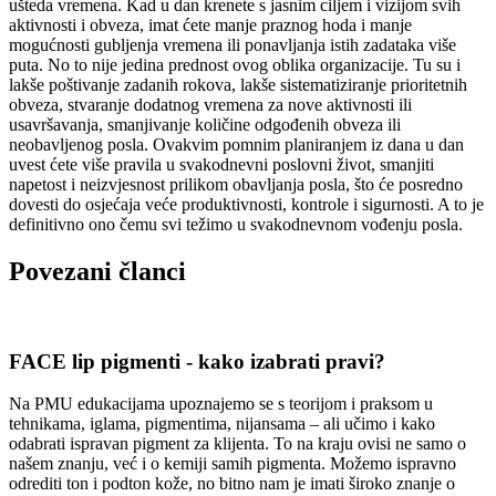
ušteda vremena. Kad u dan krenete s jasnim ciljem i vizijom svih
aktivnosti i obveza, imat ćete manje praznog hoda i manje
mogućnosti gubljenja vremena ili ponavljanja istih zadataka više
puta. No to nije jedina prednost ovog oblika organizacije. Tu su i
lakše poštivanje zadanih rokova, lakše sistematiziranje prioritetnih
obveza, stvaranje dodatnog vremena za nove aktivnosti ili
usavršavanja, smanjivanje količine odgođenih obveza ili
neobavljenog posla. Ovakvim pomnim planiranjem iz dana u dan
uvest ćete više pravila u svakodnevni poslovni život, smanjiti
napetost i neizvjesnost prilikom obavljanja posla, što će posredno
dovesti do osjećaja veće produktivnosti, kontrole i sigurnosti. A to je
definitivno ono čemu svi težimo u svakodnevnom vođenju posla.
Povezani
članci
FACE lip pigmenti - kako izabrati pravi?
Na PMU edukacijama upoznajemo se s teorijom i praksom u
tehnikama, iglama, pigmentima, nijansama – ali učimo i kako
odabrati ispravan pigment za klijenta. To na kraju ovisi ne samo o
našem znanju, već i o kemiji samih pigmenta. Možemo ispravno
odrediti ton i podton kože, no bitno nam je imati široko znanje o