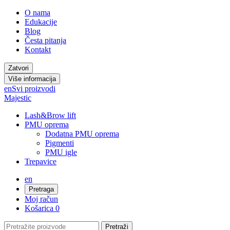
O nama
Edukacije
Blog
Česta pitanja
Kontakt
Zatvori
Više informacija
en
Svi proizvodi
Majestic
Lash&Brow lift
PMU oprema
Dodatna PMU oprema
Pigmenti
PMU igle
Trepavice
en
Pretraga
Moj račun
Košarica
0