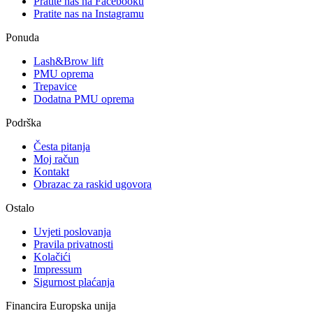
Pratite nas na Facebooku
Pratite nas na Instagramu
Ponuda
Lash&Brow lift
PMU oprema
Trepavice
Dodatna PMU oprema
Podrška
Česta pitanja
Moj račun
Kontakt
Obrazac za raskid ugovora
Ostalo
Uvjeti poslovanja
Pravila privatnosti
Kolačići
Impressum
Sigurnost plaćanja
Financira Europska unija