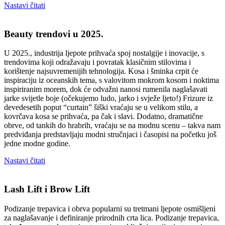
Nastavi čitati
Beauty trendovi u 2025.
U 2025., industrija ljepote prihvaća spoj nostalgije i inovacije, s
trendovima koji odražavaju i povratak klasičnim stilovima i
korištenje najsuvremenijih tehnologija. Kosa i šminka crpit će
inspiraciju iz oceanskih tema, s valovitom mokrom kosom i noktima
inspiriranim morem, dok će odvažni nanosi rumenila naglašavati
jarke svijetle boje (očekujemo ludo, jarko i svježe ljeto!) Frizure iz
devedesetih poput “curtain” šiški vraćaju se u velikom stilu, a
kovrčava kosa se prihvaća, pa čak i slavi. Dodatno, dramatične
obrve, od tankih do hrabrih, vraćaju se na modnu scenu – takva nam
predviđanja predstavljaju modni stručnjaci i časopisi na početku još
jedne modne godine.
Nastavi čitati
Lash Lift i Brow Lift
Podizanje trepavica i obrva popularni su tretmani ljepote osmišljeni
za naglašavanje i definiranje prirodnih crta lica. Podizanje trepavica,