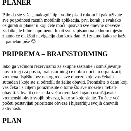
PLANER
Bilo da ste više „analogni“ tip i volite pisati rukom ili pak uživate
sve pogodnosti raznih mobilnih aplikacija, prvi korak je svakako
osigurati si planer u koji ćete moći upisivati sve dnevne obaveze i
zadatke, te bitne napomene. Imati sve zapisano na jednom mjestu
znatno će olakšati navigaciju dan kroz dan. A i znamo kako se kaže
– pametan piše 😊
PRIPREMA – BRAINSTORMING
Iako ga većinom rezerviramo za skupne sastanke i osmišljavanje
novih ideja za posao, brainstorming će dobro doći i u organizaciji
vremena. Ispišite bez nekog reda sve obveze koje vas čekaju
sutradan i koje ste si odredili da želite obaviti. Promislite o danu koji
vas čeka i s ciljem porazmislite o tome što sve možete i trebate
obaviti. Uhvatit ćete se da već u ovoj fazi lagano osmišljavate
vremenski okvir svojih obveza, kako se koje sjetite. Tu ćete već
početi postavljati prioritetne obveze i hijerarhiju svojih dnevnih
aktivnosti.
PLAN