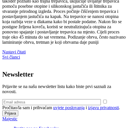
također poznato kao trajna trepavica, uključuje uvijanje trepavica
pomoću posebne otopine i silikonskog jastučića ili štitnika za
stvaranje prirodnog izgleda. Proces počinje čišćenjem trepavica i
postavljanjem jastučića na kapak. Na trepavice se nanosi otopina
koja razbija veze u dlakama kako bi postale podatne. Nakon što se
postigne željena kovrča, koristi se neutralizirajuća otopina za
ponovno spajanje i postavljanje trepavica na mjesto. Cijeli proces
traje oko 45 minuta do sat vremena. Podizanje obrva, često nazivano
laminiranje obrva, tretman je koji obrvama daje puniji
Nastavi čitati
Svi članci
Newsletter
Prijavite se na našu newsletter listu kako biste prvi saznali za
novosti.
Pročitao/la sam i prihvaćam
uvjete poslovanja
i
izjavu privatnosti
.
Majestic