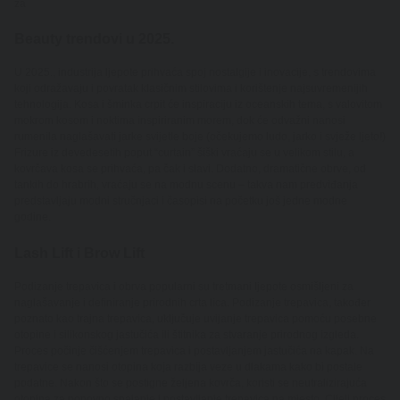
za
Beauty trendovi u 2025.
U 2025., industrija ljepote prihvaća spoj nostalgije i inovacije, s trendovima
koji odražavaju i povratak klasičnim stilovima i korištenje najsuvremenijih
tehnologija. Kosa i šminka crpit će inspiraciju iz oceanskih tema, s valovitom
mokrom kosom i noktima inspiriranim morem, dok će odvažni nanosi
rumenila naglašavati jarke svijetle boje (očekujemo ludo, jarko i svježe ljeto!)
Frizure iz devedesetih poput “curtain” šiški vraćaju se u velikom stilu, a
kovrčava kosa se prihvaća, pa čak i slavi. Dodatno, dramatične obrve, od
tankih do hrabrih, vraćaju se na modnu scenu – takva nam predviđanja
predstavljaju modni stručnjaci i časopisi na početku još jedne modne
godine.
Lash Lift i Brow Lift
Podizanje trepavica i obrva popularni su tretmani ljepote osmišljeni za
naglašavanje i definiranje prirodnih crta lica. Podizanje trepavica, također
poznato kao trajna trepavica, uključuje uvijanje trepavica pomoću posebne
otopine i silikonskog jastučića ili štitnika za stvaranje prirodnog izgleda.
Proces počinje čišćenjem trepavica i postavljanjem jastučića na kapak. Na
trepavice se nanosi otopina koja razbija veze u dlakama kako bi postale
podatne. Nakon što se postigne željena kovrča, koristi se neutralizirajuća
otopina za ponovno spajanje i postavljanje trepavica na mjesto. Cijeli proces