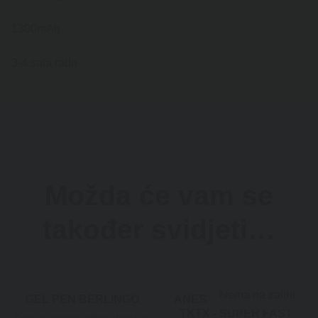
1300mAh
3-4 sata rada
Možda će vam se
također svidjeti…
Nema na zalihi
GEL PEN BERLINGO
ANESTETSKA KREMA
TKTX - SUPER FAST