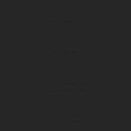
Pošaljite nam email
info@majestic.hr
Nazovite nas
+385 1 3876077
Radno vrijeme
Pon - Pet: 08:00 - 20:00
Sub: 08:00 - 14:00
Pridružite se našoj Facebook grupi
Majestic Community