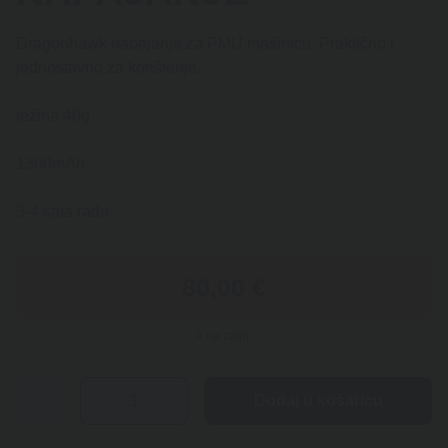
Dragonhawk napajanje za PMU mašinicu. Praktično i
jednostavno za korištenje.
težina 40g
1300mAh
3-4 sata rada
80,00
€
4 na zalihi
DRAGONHAWK
Dodaj u košaricu
NAPAJANJE
količina