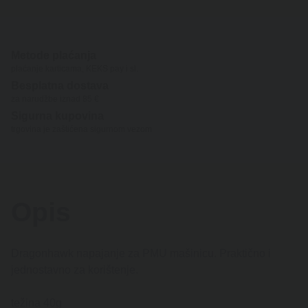
Metode plaćanja
plaćanje karticama, KEKS pay i sl.
Besplatna dostava
za narudžbe iznad 85 €
Sigurna kupovina
trgovina je zaštićena sigurnom vezom
Opis
Dragonhawk napajanje za PMU mašinicu. Praktično i
jednostavno za korištenje.
težina 40g