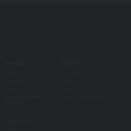
Ponuda
Podrška
Lash&Brow lift
Česta pitanja
PMU oprema
Moj račun
Trepavice
Kontakt
Dodatna PMU oprema
Obrazac za raskid ugovora
Ostalo
Uvjeti poslovanja
Pravila privatnosti
Kolačići