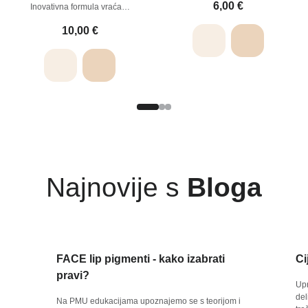
6,00
€
Inovativna formula vraća…
10,00
€
Najnovije s
Bloga
FACE lip pigmenti - kako izabrati
Ci
pravi?
Upr
del
Na PMU edukacijama upoznajemo se s teorijom i