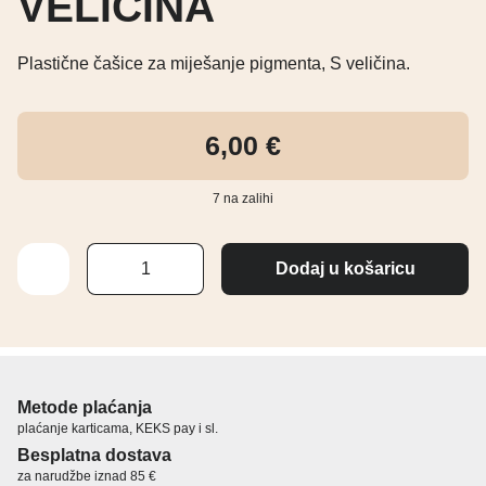
VELIČINA
Plastične čašice za miješanje pigmenta, S veličina.
6,00
€
7 na zalihi
ČAŠICE
Dodaj u košaricu
ZA
PIGMENTE
PLASTIČNE
-
S
VELIČINA
količina
Metode plaćanja
plaćanje karticama, KEKS pay i sl.
Besplatna dostava
za narudžbe iznad 85 €