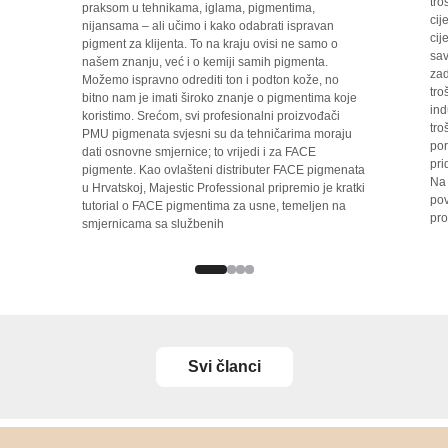
tro
praksom u tehnikama, iglama, pigmentima,
cij
nijansama – ali učimo i kako odabrati ispravan
cij
pigment za klijenta. To na kraju ovisi ne samo o
sav
našem znanju, već i o kemiji samih pigmenta.
zad
Možemo ispravno odrediti ton i podton kože, no
tro
bitno nam je imati široko znanje o pigmentima koje
ind
koristimo. Srećom, svi profesionalni proizvođači
tro
PMU pigmenata svjesni su da tehničarima moraju
por
dati osnovne smjernice; to vrijedi i za FACE
pri
pigmente. Kao ovlašteni distributer FACE pigmenata
Na 
u Hrvatskoj, Majestic Professional pripremio je kratki
pov
tutorial o FACE pigmentima za usne, temeljen na
pro
smjernicama sa službenih
Svi članci