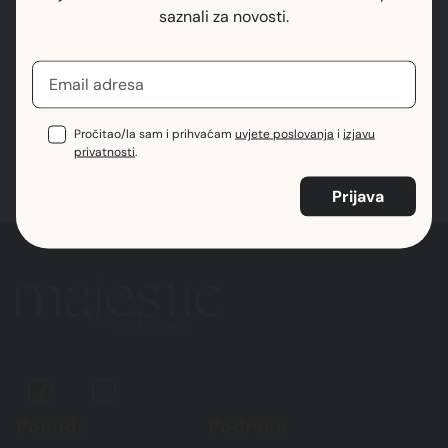
saznali za novosti.
Pročitao/la sam i prihvaćam
uvjete poslovanja
i
izjavu privatnosti
.
Pročitao/la sam i prihvaćam
uvjete poslovanja
i
izjavu
privatnosti
.
Ponuda
Podrška