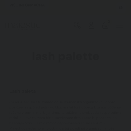
VIŠE INFORMACIJA
EN
0
lash palette
Lash paleta
Svi mi u lash svijetu znamo da su vremenska organizacija i dobro
posložen raspored jedni od ključnih faktora dobrog biznisa. Vođenje
računa o terminima, klijentima, narudžbama proizvoda, rasporedima
radnika – sve to mora biti u savršenom ritmu kako bi posao tekao
besprijekorno i uz minimalno nepredvidivih situacija. A mi u
Majesticu nedavno smo otkrili da toj povoljnoj organizaciji može