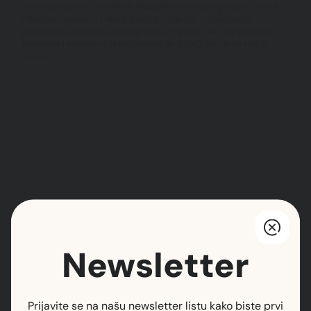
itekako pripomoći i – paleta. Neizbježan pomoćni proizvod za lash
tehničare upravo je paleta, a razlog tome leži u olakšavanju
pripreme za nadopunu/nadogradnju. Pogotovo ako ste pretrpani
klijentima i terminima (a nadamo se da jeste!). Bilo da se radi o
novom
Newsletter
Newsletter
Prijavite se na našu newsletter listu kako biste prvi
saznali za novosti.
Prijavite se na našu newsletter listu kako biste prvi