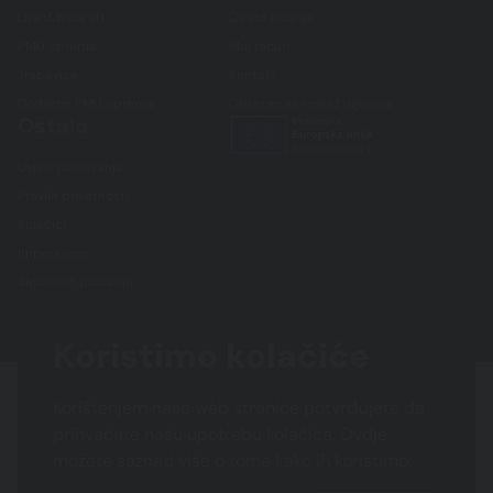
Lash&Brow lift
Česta pitanja
PMU oprema
Moj račun
Trepavice
Kontakt
Dodatna PMU oprema
Obrazac za raskid ugovora
Ostalo
Uvjeti poslovanja
Pravila privatnosti
Kolačići
Impressum
Sigurnost plaćanja
Koristimo kolačiće
Korištenjem naše web stranice potvrđujete da
prihvaćate našu upotrebu kolačića. Ovdje
možete saznati više o tome kako ih koristimo.