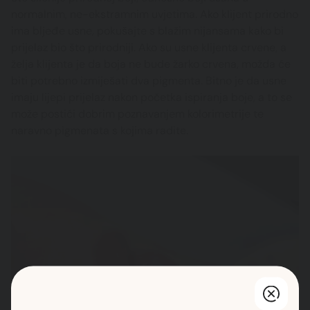
normalnim, ne-ekstramnim uvjetima. Ako klijent prirodno
ima bljeđe usne, pokušajte s blažim nijansama kako bi
prijelaz bio što prirodniji. Ako su usne klijenta crvene, a
želja klijenta je da boja ne bude žarko crvena, možda će
biti potrebno izmiješati dva pigmenta. Bitno je da usne
imaju lijepi prijelaz nakon početka ispiranja boje, a to se
može postići dobrim poznavanjem kolorimetrije te
naravno pigmenata s kojima radite.