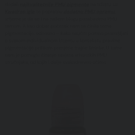
dodali
najkvalitetnije PMU pigmente
na tržištu, uz
Kwadron igle
te popratnu
dodatnu PMU opremu
,
vrijeme je da se i na našem blogu pozabavimo PMU
temom. A kao dobar početak nam se činila tema
pigmentacije, odnosno – kako naučiti pomno promišljati
o svakom individualnom klijentu u kontekstu pravilne
pigmentacije prilikom primjene trajne šminke. U tome
nam je pomoglo čitanje savjeta vrhunskih PMU
stručnjaka, od kojih i dalje svakodnevno učimo