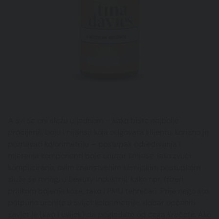
A svi se oni slažu u jednom – kako biste najbolje
procijenili boju i nijansu koja odgovara klijentu, korisno je
poznavati kolorimetriju – postupak određivanja i
mjerenja komponenti boje unutar smjese. Iako zvuči
komplicirano, ovim znanstvenim kemijskim postupkom
služe se mnogi u beauty industriji, kako npr. frizeri
prilikom bojenja kose, tako i PMU tehničari. Prije nego što
potpuno uronite u svijet kolorimetrije, dobar općeniti
savjet je (kao i uvijek) da pogledate od čega krećete. Ako