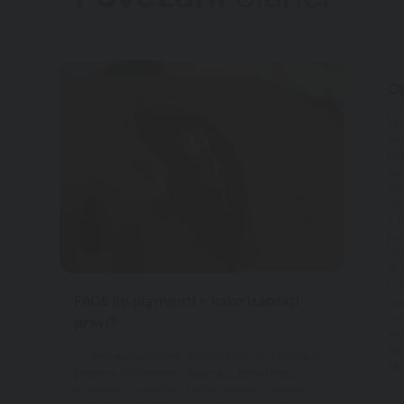
Ci
Upr
del
tro
ras
pov
vam
a i
pri
Tij
je 
Čim
FACE lip pigmenti - kako izabrati
ops
viš
pravi?
nek
cij
Na PMU edukacijama upoznajemo se s teorijom i
Str
praksom u tehnikama, iglama, pigmentima,
nijansama – ali učimo i kako odabrati ispravan