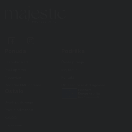
Ponuda
Podrška
Lash&Brow lift
Česta pitanja
PMU oprema
Moj račun
Trepavice
Kontakt
Dodatna PMU oprema
Obrazac za raskid ugovora
Ostalo
Uvjeti poslovanja
Pravila privatnosti
Kolačići
Impressum