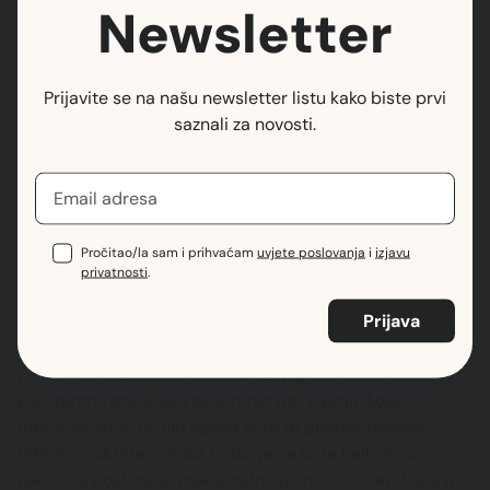
Newsletter
Prijavite se na našu newsletter listu kako biste prvi
saznali za novosti.
Pročitao/la sam i prihvaćam
uvjete poslovanja
i
izjavu
privatnosti
.
instagram: izabela.make.up
Za kraj, najvažniji savjet vezan za pigmentaciju –
konstantno obraćajte pozornost na reakcije kože!
Razumijevanje raznih tipova kože te prilagođavanje
tehnike, pokreta i stiska reakcijama kože najbolji su
načini za postizanje maksimalno učinkovitih rezultata u