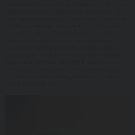
se radi o obrvama, obratite pozornost na prirodnu boju i
nijanse, kako biste što lakše pronašli pigment koji će i
nakon ispiranja izgledati potpuno prirodno. Pigment koji
koristite za apliciranje trajne šminke na obrve trebao bi
biti otprilike iste boje i intenzinteta kao i prirodan;
najviše za nijansu jači. Uz to, prilikom pigmentacije
rubova obrva, obratite pozornost i na to vide li se krvne
žile kroz kapak – crni pigmet će, na primjer, na iznimno
vaskulariziranom kapku nakon zacjeljivanja izgledati
tamno plav. Idealno „platno“ za rad su kapci bez ikakvih
vidljivih žila, a svakom klijentu potreban je individualan
pristup kad se radi o PMU.