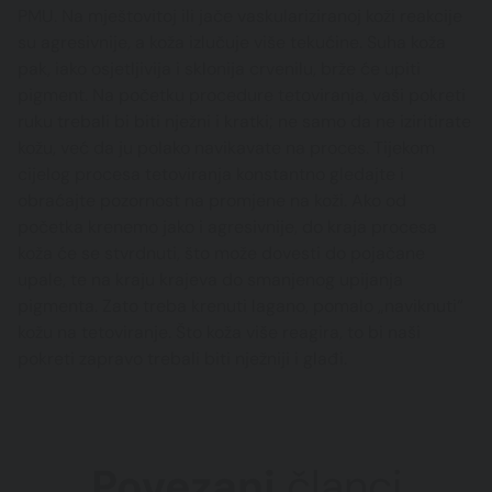
PMU. Na mještovitoj ili jače vaskulariziranoj koži reakcije
su agresivnije, a koža izlučuje više tekućine. Suha koža
pak, iako osjetljivija i sklonija crvenilu, brže će upiti
pigment. Na početku procedure tetoviranja, vaši pokreti
ruku trebali bi biti nježni i kratki; ne samo da ne iziritirate
kožu, već da ju polako navikavate na proces. Tijekom
cijelog procesa tetoviranja konstantno gledajte i
obraćajte pozornost na promjene na koži. Ako od
početka krenemo jako i agresivnije, do kraja procesa
koža će se stvrdnuti, što može dovesti do pojačane
upale, te na kraju krajeva do smanjenog upijanja
pigmenta. Zato treba krenuti lagano, pomalo „naviknuti“
kožu na tetoviranje. Što koža više reagira, to bi naši
pokreti zapravo trebali biti nježniji i glađi.
Povezani
članci