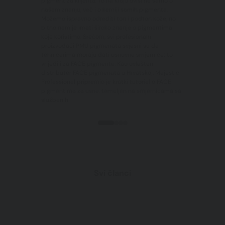
pigment za klijenta. To na kraju ovisi ne samo o
našem znanju, već i o kemiji samih pigmenta.
Možemo ispravno odrediti ton i podton kože, no
bitno nam je imati široko znanje o pigmentima
koje koristimo. Srećom, svi profesionalni
proizvođači PMU pigmenata svjesni su da
tehničarima moraju dati osnovne smjernice; to
vrijedi i za FACE pigmente. Kao ovlašteni
distributer FACE pigmenata u Hrvatskoj, Majestic
Professional pripremio je kratki tutorial o FACE
pigmentima za usne, temeljen na smjernicama sa
službenih
Svi članci