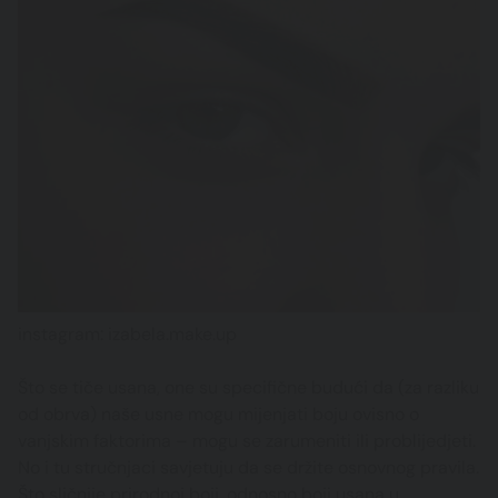
instagram: izabela.make.up
Što se tiče usana, one su specifične budući da (za razliku
od obrva) naše usne mogu mijenjati boju ovisno o
vanjskim faktorima – mogu se zarumeniti ili problijedjeti.
No i tu stručnjaci savjetuju da se držite osnovnog pravila.
Što sličnije prirodnoj boji, odnosno boji usana u