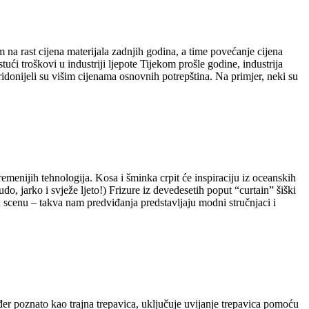
 na rast cijena materijala zadnjih godina, a time povećanje cijena
ući troškovi u industriji ljepote Tijekom prošle godine, industrija
ridonijeli su višim cijenama osnovnih potrepština. Na primjer, neki su
vremenijih tehnologija. Kosa i šminka crpit će inspiraciju iz oceanskih
 jarko i svježe ljeto!) Frizure iz devedesetih poput “curtain” šiški
u scenu – takva nam predviđanja predstavljaju modni stručnjaci i
kođer poznato kao trajna trepavica, uključuje uvijanje trepavica pomoću