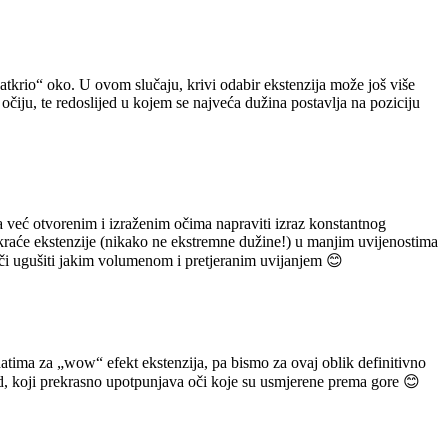
atkrio“ oko. U ovom slučaju, krivi odabir ekstenzija može još više
a očiju, te redoslijed u kojem se najveća dužina postavlja na poziciju
na već otvorenim i izraženim očima napraviti izraz konstantnog
 kraće ekstenzije (nikako ne ekstremne dužine!) u manjim uvijenostima
oči ugušiti jakim volumenom i pretjeranim uvijanjem 😊
atima za „wow“ efekt ekstenzija, pa bismo za ovaj oblik definitivno
ed, koji prekrasno upotpunjava oči koje su usmjerene prema gore 😊