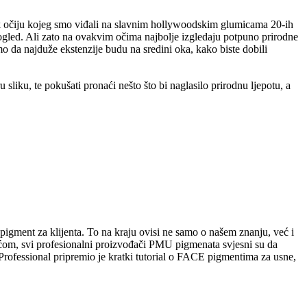
ik očiju kojeg smo viđali na slavnim hollywoodskim glumicama 20-ih
 pogled. Ali zato na ovakvim očima najbolje izgledaju potpuno prirodne
o da najduže ekstenzije budu na sredini oka, kako biste dobili
u sliku, te pokušati pronaći nešto što bi naglasilo prirodnu ljepotu, a
gment za klijenta. To na kraju ovisi ne samo o našem znanju, već i
ećom, svi profesionalni proizvođači PMU pigmenata svjesni su da
Professional pripremio je kratki tutorial o FACE pigmentima za usne,