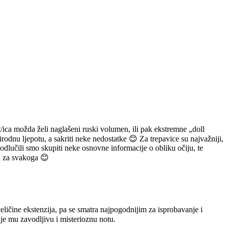
t/ica možda želi naglašeni ruski volumen, ili pak ekstremne „doll
prirodnu ljepotu, a sakriti neke nedostatke 😊 Za trepavice su najvažniji,
, odlučili smo skupiti neke osnovne informacije o obliku očiju, te
ju za svakoga 😊
eličine ekstenzija, pa se smatra najpogodnijim za isprobavanje i
je mu zavodljivu i misterioznu notu.