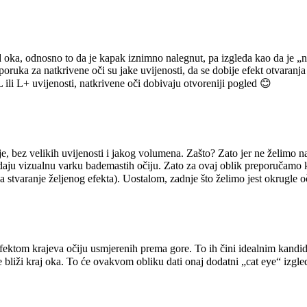
d oka, odnosno to da je kapak iznimno nalegnut, pa izgleda kao da je „n
reporuka za natkrivene oči su jake uvijenosti, da se dobije efekt otvaranj
 ili L+ uvijenosti, natkrivene oči dobivaju otvoreniji pogled 😊
je, bez velikih uvijenosti i jakog volumena. Zašto? Zato jer ne želimo 
a daju vizualnu varku bademastih očiju. Zato za ovaj oblik preporučamo
 stvaranje željenog efekta). Uostalom, zadnje što želimo jest okrugle 
efektom krajeva očiju usmjerenih prema gore. To ih čini idealnim kandid
e bliži kraj oka. To će ovakvom obliku dati onaj dodatni „cat eye“ izgl