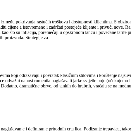
između pokrivanja rastućih troškova i dostupnosti klijentima. S obzirom
i cijene a istovremeno i zadržati postojeće klijente i privući nove. Rast
 kao što su inflacija, poremećaji u opskrbnom lancu i povećane tarife p
gih proizvoda. Strategije za
ndovima koji odražavaju i povratak klasičnim stilovima i korištenje najsu
dvažni nanosi rumenila naglašavati jarke svijetle boje (očekujemo ludo,
vi. Dodatno, dramatične obrve, od tankih do hrabrih, vraćaju se na modn
 naglašavanje i definiranje prirodnih crta lica. Podizanje trepavica, ta