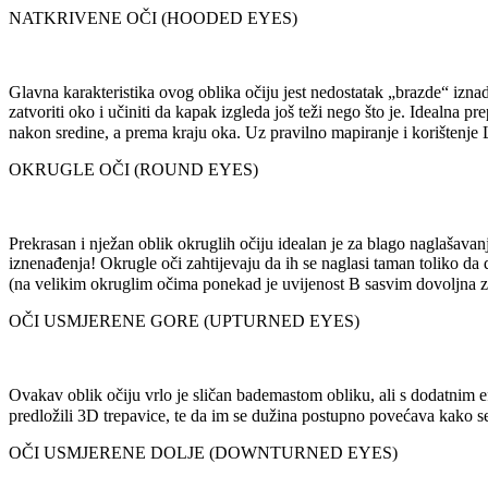
NATKRIVENE OČI (HOODED EYES)
Glavna karakteristika ovog oblika očiju jest nedostatak „brazde“ izna
zatvoriti oko i učiniti da kapak izgleda još teži nego što je. Idealna p
nakon sredine, a prema kraju oka. Uz pravilno mapiranje i korištenje L
OKRUGLE OČI (ROUND EYES)
Prekrasan i nježan oblik okruglih očiju idealan je za blago naglašavan
iznenađenja! Okrugle oči zahtijevaju da ih se naglasi taman toliko d
(na velikim okruglim očima ponekad je uvijenost B sasvim dovoljna za
OČI USMJERENE GORE (UPTURNED EYES)
Ovakav oblik očiju vrlo je sličan bademastom obliku, ali s dodatnim 
predložili 3D trepavice, te da im se dužina postupno povećava kako s
OČI USMJERENE DOLJE (DOWNTURNED EYES)