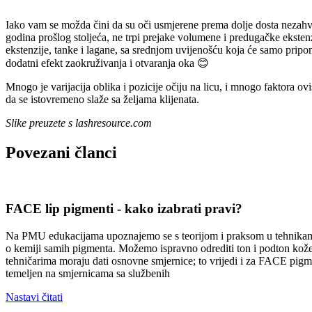
Iako vam se možda čini da su oči usmjerene prema dolje dosta nezahv
godina prošlog stoljeća, ne trpi prejake volumene i predugačke eksten
ekstenzije, tanke i lagane, sa srednjom uvijenošću koja će samo pripo
dodatni efekt zaokruživanja i otvaranja oka 😊
Mnogo je varijacija oblika i pozicije očiju na licu, i mnogo faktora ovis
da se istovremeno slaže sa željama klijenata.
Slike preuzete s lashresource.com
Povezani
članci
FACE lip pigmenti - kako izabrati pravi?
Na PMU edukacijama upoznajemo se s teorijom i praksom u tehnikama, 
o kemiji samih pigmenta. Možemo ispravno odrediti ton i podton kože
tehničarima moraju dati osnovne smjernice; to vrijedi i za FACE pigm
temeljen na smjernicama sa službenih
Nastavi čitati