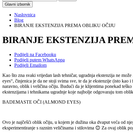
Glavni izbornik
Naslovnica
Blog
BIRANJE EKSTENZIJA PREMA OBLIKU OČIJU
BIRANJE EKSTENZIJA PRE
Podijeli na Facebooku
Podijeli putem WhatsAppa
Podijeli Emailom
Kao što zna svaki vrijedan lash tehničar, ugradnja ekstenzija ne može 
eyes“, činjenica je da ne stoji svima sve, te da je ekstenzije (isto kao 
naravno, oblik i veličina očiju. Budući da je klijentima ponekad teško o
ekstenzijama i tehnikama ugradnje koje najbolje odgovaraju tom obliku
BADEMASTE OČI (ALMOND EYES)
Ovo je najčešći oblik očiju, u kojem je dužina oka dvaput veća od nje
eksperimentiranje s raznim veličinama i stilovima 😊 Za ovaj oblik po