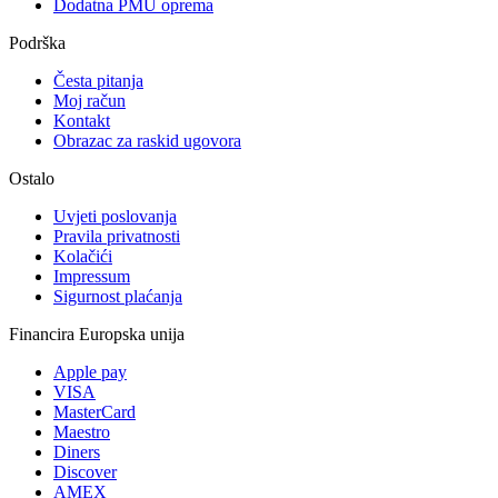
Dodatna PMU oprema
Podrška
Česta pitanja
Moj račun
Kontakt
Obrazac za raskid ugovora
Ostalo
Uvjeti poslovanja
Pravila privatnosti
Kolačići
Impressum
Sigurnost plaćanja
Financira Europska unija
Apple pay
VISA
MasterCard
Maestro
Diners
Discover
AMEX