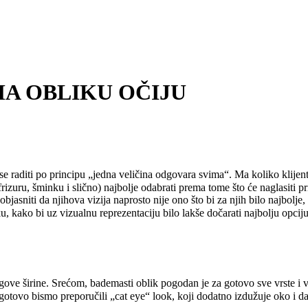
MA OBLIKU OČIJU
se raditi po principu „jedna veličina odgovara svima“. Ma koliko klijen
i frizuru, šminku i slično) najbolje odabrati prema tome što će naglasiti 
bjasniti da njihova vizija naprosto nije ono što bi za njih bilo najbolje
, kako bi uz vizualnu reprezentaciju bilo lakše dočarati najbolju opci
gove širine. Srećom, bademasti oblik pogodan je za gotovo sve vrste i v
gotovo bismo preporučili „cat eye“ look, koji dodatno izdužuje oko i da