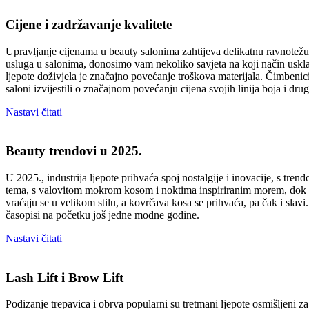
Cijene i zadržavanje kvalitete
Upravljanje cijenama u beauty salonima zahtijeva delikatnu ravnotežu 
usluga u salonima, donosimo vam nekoliko savjeta na koji način uskladit
ljepote doživjela je značajno povećanje troškova materijala. Čimbenici
saloni izvijestili o značajnom povećanju cijena svojih linija boja i dru
Nastavi čitati
Beauty trendovi u 2025.
U 2025., industrija ljepote prihvaća spoj nostalgije i inovacije, s tre
tema, s valovitom mokrom kosom i noktima inspiriranim morem, dok će o
vraćaju se u velikom stilu, a kovrčava kosa se prihvaća, pa čak i sla
časopisi na početku još jedne modne godine.
Nastavi čitati
Lash Lift i Brow Lift
Podizanje trepavica i obrva popularni su tretmani ljepote osmišljeni za