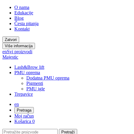
O nama
Edukacije
Blog
Česta pitanja
Kontakt
Zatvori
Više informacija
en
Svi proizvodi
Majestic
Lash&Brow lift
PMU oprema
Dodatna PMU oprema
Pigmenti
PMU igle
Trepavice
en
Pretraga
Moj račun
Košarica
0