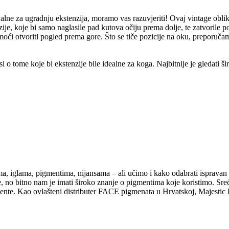
alne za ugradnju ekstenzija, moramo vas razuvjeriti! Ovaj vintage obl
zije, koje bi samo naglasile pad kutova očiju prema dolje, te zatvorile
moći otvoriti pogled prema gore. Što se tiče pozicije na oku, preporučam
i o tome koje bi ekstenzije bile idealne za koga. Najbitnije je gledati šir
iglama, pigmentima, nijansama – ali učimo i kako odabrati ispravan pi
, no bitno nam je imati široko znanje o pigmentima koje koristimo. Sr
ente. Kao ovlašteni distributer FACE pigmenata u Hrvatskoj, Majestic 