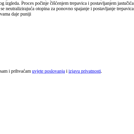
odnog izgleda. Proces počinje čišćenjem trepavica i postavljanjem jastuči
 se neutralizirajuća otopina za ponovno spajanje i postavljanje trepavic
rvama daje puniji
a sam i prihvaćam
uvjete poslovanja
i
izjavu privatnosti
.