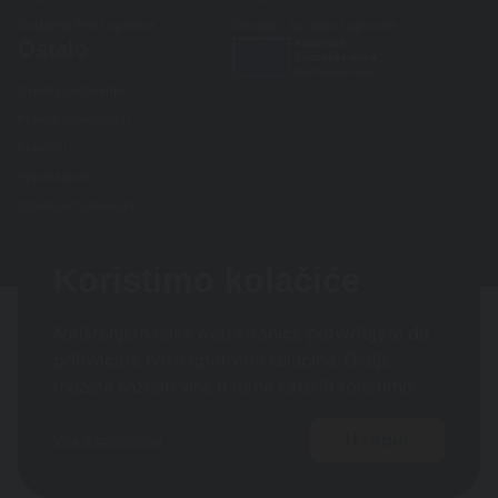
Dodatna PMU oprema
Obrazac za raskid ugovora
Ostalo
Uvjeti poslovanja
Pravila privatnosti
Kolačići
Impressum
Sigurnost plaćanja
Koristimo kolačiće
Korištenjem naše web stranice potvrđujete da
prihvaćate našu upotrebu kolačića. Ovdje
možete saznati više o tome kako ih koristimo.
U redu!
Više o kolačićima
Copyright © 2025. Majestic Trade d.o.o.