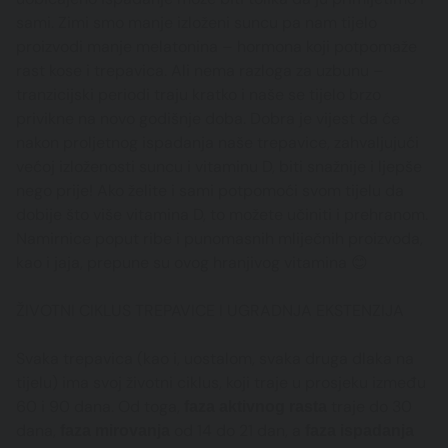
sami. Zimi smo manje izloženi suncu pa nam tijelo
proizvodi manje melatonina – hormona koji potpomaže
rast kose i trepavica. Ali nema razloga za uzbunu –
tranzicijski periodi traju kratko i naše se tijelo brzo
privikne na novo godišnje doba. Dobra je vijest da će
nakon proljetnog ispadanja naše trepavice, zahvaljujući
većoj izloženosti suncu i vitaminu D, biti snažnije i ljepše
nego prije! Ako želite i sami potpomoći svom tijelu da
dobije što više vitamina D, to možete učiniti i prehranom.
Namirnice poput ribe i punomasnih mliječnih proizvoda,
kao i jaja, prepune su ovog hranjivog vitamina 😊
ŽIVOTNI CIKLUS TREPAVICE I UGRADNJA EKSTENZIJA
Svaka trepavica (kao i, uostalom, svaka druga dlaka na
tijelu) ima svoj životni ciklus, koji traje u prosjeku između
60 i 90 dana. Od toga,
traje do 30
faza aktivnog rasta
dana,
od 14 do 21 dan, a
faza mirovanja
faza ispadanja