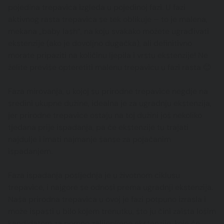
pojedina trepavica izgleda u pojedinoj fazi. U fazi
aktivnog rasta trepavica se tek oblikuje – to je malena,
mekana „baby lash“, na koju svakako možete ugrađivati
ekstenzije (ako je dovoljno dugačka), ali definitivno
morate pripaziti na količinu ljepila i vrstu ekstenzije! Ne
želite previše opteretiti malenu trepavicu u fazi rasta 😊
Faza mirovanja, u kojoj su prirodne trepavice negdje na
sredini ukupne dužine, idealna je za ugradnju ekstenzija,
jer prirodne trepavice ostaju na toj dužini još nekoliko
tjedana prije ispadanja, pa će ekstenzije tu trajati
najdulje i imati najmanje šanse za pojačanim
ispadanjem.
Faza ispadanja posljednja je u životnom ciklusu
trepavice, i najgore se odnosi prema ugradnji ekstenzija.
Naša prirodna trepavica u ovoj je fazi potpuno izrasla i
može ispasti u bilo kojem trenutku, što ju čini zaista lošim
kandidatom za pomno zalijepljene ekstenzije, koje će