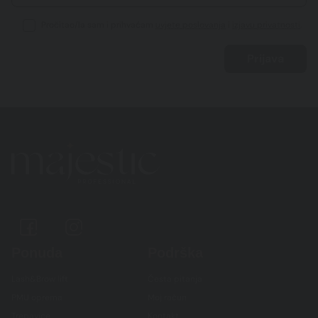
Pročitao/la sam i prihvaćam
uvjete poslovanja
i
izjavu privatnosti
.
Ponuda
Podrška
Lash&Brow lift
Česta pitanja
PMU oprema
Moj račun
Trepavice
Kontakt