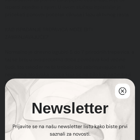
ispasti zajedno s njom. U ovom slučaju isplativije je
pričekati ponovni početak ciklusa i fazu aktivnog rasta.
KAD ISPADANJE TREPAVICA MOŽE BITI
ZABRINJAVAJUĆE?
Normalno je dnevno izgubiti 5 do 7 prirodnih trepavica, a
taj se broj u ovo proljetno doba povećava kod većine
ljudi, što također ne bi trebalo biti zabrinjavajuće niti
neobično. No svaka osoba koja se na bilo koji način bavi
trepavicama u beauty industriji, trebala bi znati svojim
klijentima ukazati na moguće ozbiljnije probleme kod
zdravlja očiju i područja oko očiju.
Newsletter
Prijavite se na našu newsletter listu kako biste prvi
saznali za novosti.