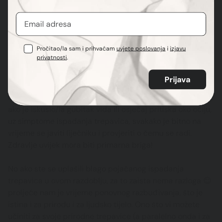
Pročitao/la sam i prihvaćam
uvjete poslovanja
i
izjavu
privatnosti
.
Ako se jaki gubitak trepavica događa na obje vjeđe, te
ako ga prati gubitak obrva i kose, preporučljivo je javiti
se svom liječniku. Također, ako klijent/ica ima bilo kakve
neobične promjene na koži (svrbež, crvenilo, ljuštenje), te
ako je iskusio/la gubitak vida ili osjećaj pritiska oko očiju,
uz simptome ispadanja trepavica, svakako je bitno na
vrijeme se javiti liječniku i provjeriti o čemu se radi.
Zdravlje uvijek mora biti primarna briga!
No ako ste se uplašili blago pojačanog ispadanja
trepavica u ovom razdoblju, za to zaista nema razloga 😊
proljeće nam je vrijeme ponovnog razbuđivanja, što je
istina i za prirodu i za ljudsko tijelo. Ono što vi možete
učiniti za svoje prirodne trepavice (a paralelno onda i za