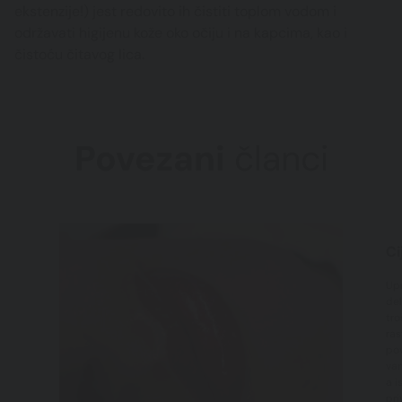
ekstenzije!) jest redovito ih čistiti toplom vodom i
održavati higijenu kože oko očiju i na kapcima, kao i
čistoću čitavog lica.
Povezani
članci
Ci
Upr
del
tro
ras
pov
vam
a i
pri