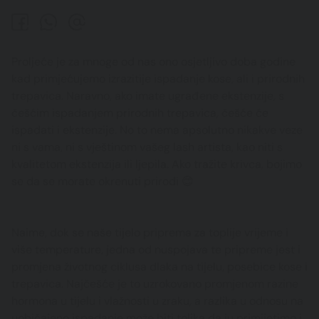
Proljeće je za mnoge od nas ono osjetljivo doba godine
kad primjećujemo izrazitije ispadanje kose, ali i prirodnih
trepavica. Naravno, ako imate ugrađene ekstenzije, s
češćim ispadanjem prirodnih trepavica, češće će
ispadati i ekstenzije. No to nema apsolutno nikakve veze
ni s vama, ni s vještinom vašeg lash artista, kao niti s
kvalitetom ekstenzija ili ljepila. Ako tražite krivca, bojimo
se da se morate okrenuti prirodi 😊
Naime, dok se naše tijelo priprema za toplije vrijeme i
više temperature, jedna od nuspojava te pripreme jest i
promjena životnog ciklusa dlaka na tijelu, posebice kose i
trepavica. Najčešće je to uzrokovano promjenom razine
hormona u tijelu i vlažnosti u zraku, a razlika u odnosu na
uobičajeno ispadanje može biti tolika da ju primijetimo i