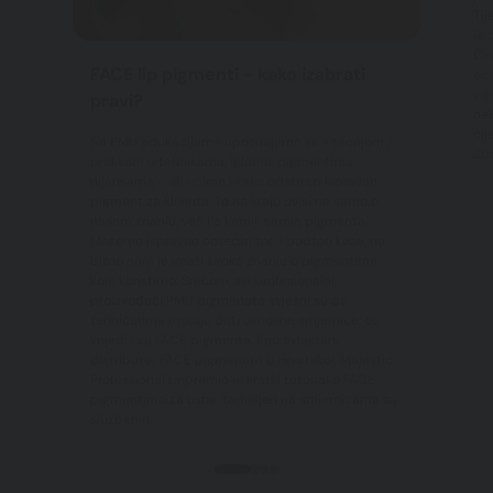
Tij
je 
Čim
FACE lip pigmenti - kako izabrati
ops
viš
pravi?
nek
cij
Na PMU edukacijama upoznajemo se s teorijom i
Str
praksom u tehnikama, iglama, pigmentima,
nijansama – ali učimo i kako odabrati ispravan
pigment za klijenta. To na kraju ovisi ne samo o
našem znanju, već i o kemiji samih pigmenta.
Možemo ispravno odrediti ton i podton kože, no
bitno nam je imati široko znanje o pigmentima
koje koristimo. Srećom, svi profesionalni
proizvođači PMU pigmenata svjesni su da
tehničarima moraju dati osnovne smjernice; to
vrijedi i za FACE pigmente. Kao ovlašteni
distributer FACE pigmenata u Hrvatskoj, Majestic
Professional pripremio je kratki tutorial o FACE
pigmentima za usne, temeljen na smjernicama sa
službenih