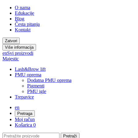
O nama
Edukacije
Blog
Česta pitanja
Kontakt
Zatvori
Više informacija
en
Svi proizvodi
Majestic
Lash&Brow lift
PMU oprema
Dodatna PMU oprema
Pigmenti
PMU igle
Trepavice
en
Pretraga
Moj račun
Košarica
0