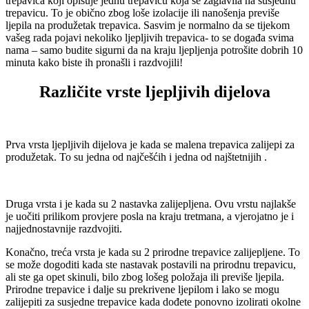
trepavica koji opisuje jednu trepavicu koja se zaglavila na susjednu
trepavicu. To je obično zbog loše izolacije ili nanošenja previše
ljepila na produžetak trepavica. Sasvim je normalno da se tijekom
vašeg rada pojavi nekoliko ljepljivih trepavica- to se događa svima
nama – samo budite sigurni da na kraju ljepljenja potrošite dobrih 10
minuta kako biste ih pronašli i razdvojili!
Različite vrste ljepljivih dijelova
Prva vrsta ljepljivih dijelova je kada se malena trepavica zalijepi za
produžetak. To su jedna od najčešćih i jedna od najštetnijih .
Druga vrsta i je kada su 2 nastavka zalijepljena. Ovu vrstu najlakše
je uočiti prilikom provjere posla na kraju tretmana, a vjerojatno je i
najjednostavnije razdvojiti.
Konačno, treća vrsta je kada su 2 prirodne trepavice zalijepljene. To
se može dogoditi kada ste nastavak postavili na prirodnu trepavicu,
ali ste ga opet skinuli, bilo zbog lošeg položaja ili previše ljepila.
Prirodne trepavice i dalje su prekrivene ljepilom i lako se mogu
zalijepiti za susjedne trepavice kada dođete ponovno izolirati okolne