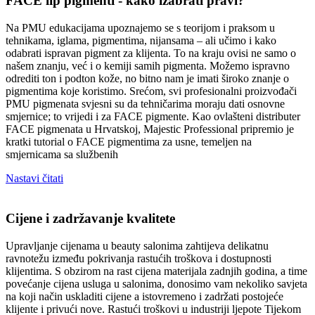
FACE lip pigmenti - kako izabrati pravi?
Na PMU edukacijama upoznajemo se s teorijom i praksom u
tehnikama, iglama, pigmentima, nijansama – ali učimo i kako
odabrati ispravan pigment za klijenta. To na kraju ovisi ne samo o
našem znanju, već i o kemiji samih pigmenta. Možemo ispravno
odrediti ton i podton kože, no bitno nam je imati široko znanje o
pigmentima koje koristimo. Srećom, svi profesionalni proizvođači
PMU pigmenata svjesni su da tehničarima moraju dati osnovne
smjernice; to vrijedi i za FACE pigmente. Kao ovlašteni distributer
FACE pigmenata u Hrvatskoj, Majestic Professional pripremio je
kratki tutorial o FACE pigmentima za usne, temeljen na
smjernicama sa službenih
Nastavi čitati
Cijene i zadržavanje kvalitete
Upravljanje cijenama u beauty salonima zahtijeva delikatnu
ravnotežu između pokrivanja rastućih troškova i dostupnosti
klijentima. S obzirom na rast cijena materijala zadnjih godina, a time
povećanje cijena usluga u salonima, donosimo vam nekoliko savjeta
na koji način uskladiti cijene a istovremeno i zadržati postojeće
klijente i privući nove. Rastući troškovi u industriji ljepote Tijekom