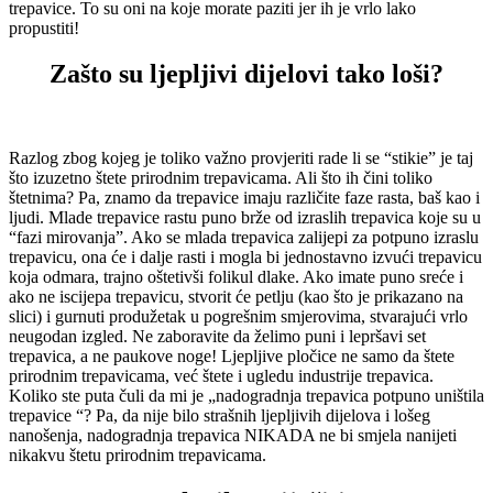
trepavice. To su oni na koje morate paziti jer ih je vrlo lako
propustiti!
Zašto su ljepljivi dijelovi tako loši?
Razlog zbog kojeg je toliko važno provjeriti rade li se “stikie” je taj
što izuzetno štete prirodnim trepavicama. Ali što ih čini toliko
štetnima? Pa, znamo da trepavice imaju različite faze rasta, baš kao i
ljudi. Mlade trepavice rastu puno brže od izraslih trepavica koje su u
“fazi mirovanja”. Ako se mlada trepavica zalijepi za potpuno izraslu
trepavicu, ona će i dalje rasti i mogla bi jednostavno izvući trepavicu
koja odmara, trajno oštetivši folikul dlake. Ako imate puno sreće i
ako ne iscijepa trepavicu, stvorit će petlju (kao što je prikazano na
slici) i gurnuti produžetak u pogrešnim smjerovima, stvarajući vrlo
neugodan izgled. Ne zaboravite da želimo puni i lepršavi set
trepavica, a ne paukove noge! Ljepljive pločice ne samo da štete
prirodnim trepavicama, već štete i ugledu industrije trepavica.
Koliko ste puta čuli da mi je „nadogradnja trepavica potpuno uništila
trepavice “? Pa, da nije bilo strašnih ljepljivih dijelova i lošeg
nanošenja, nadogradnja trepavica NIKADA ne bi smjela nanijeti
nikakvu štetu prirodnim trepavicama.