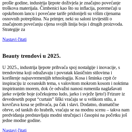
prošle godine, industrija ljepote doživjela je značajno povećanje
troškova materijala. Čimbenici kao što su inflacija, poremećaji u
opskrbnom lancu i povećane tarife pridonijeli su višim cijenama
osnovnih potrepština. Na primjer, neki su saloni izvijestili o
značajnom povećanju cijena svojih linija boja i drugih proizvoda.
Strategije za
Nastavi čitati
Beauty trendovi u 2025.
U 2025., industrija ljepote prihvaća spoj nostalgije i inovacije, s
trendovima koji odražavaju i povratak klasičnim stilovima i
korištenje najsuvremenijih tehnologija. Kosa i šminka crpit će
inspiraciju iz oceanskih tema, s valovitom mokrom kosom i noktima
inspiriranim morem, dok će odvažni nanosi rumenila naglašavati
jarke svijetle boje (očekujemo ludo, jarko i svježe ljeto!) Frizure iz
devedesetih poput “curtain” šiški vraćaju se u velikom stilu, a
kovrčava kosa se prihvaća, pa čak i slavi. Dodatno, dramatične
obrve, od tankih do hrabrih, vraćaju se na modnu scenu – takva nam
predviđanja predstavljaju modni stručnjaci i časopisi na početku još
jedne modne godine.
Nastavi čitati