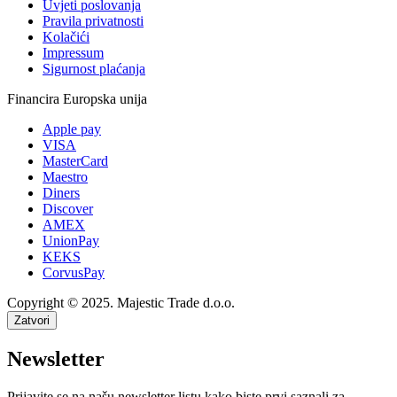
Uvjeti poslovanja
Pravila privatnosti
Kolačići
Impressum
Sigurnost plaćanja
Financira Europska unija
Apple pay
VISA
MasterCard
Maestro
Diners
Discover
AMEX
UnionPay
KEKS
CorvusPay
Copyright © 2025. Majestic Trade d.o.o.
Zatvori
Newsletter
Prijavite se na našu newsletter listu kako biste prvi saznali za