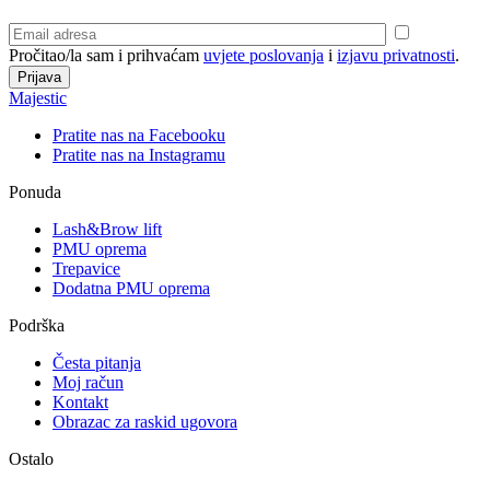
Pročitao/la sam i prihvaćam
uvjete poslovanja
i
izjavu privatnosti
.
Majestic
Pratite nas na Facebooku
Pratite nas na Instagramu
Ponuda
Lash&Brow lift
PMU oprema
Trepavice
Dodatna PMU oprema
Podrška
Česta pitanja
Moj račun
Kontakt
Obrazac za raskid ugovora
Ostalo