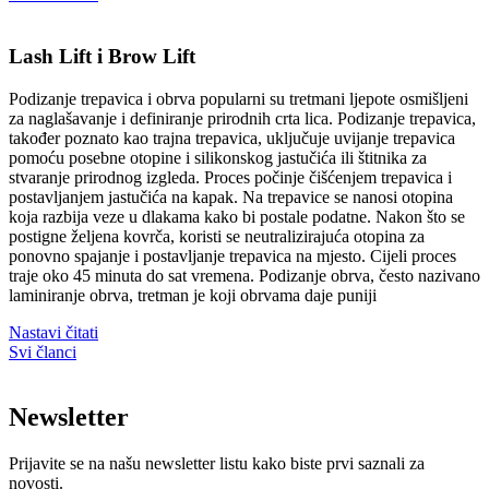
Lash Lift i Brow Lift
Podizanje trepavica i obrva popularni su tretmani ljepote osmišljeni
za naglašavanje i definiranje prirodnih crta lica. Podizanje trepavica,
također poznato kao trajna trepavica, uključuje uvijanje trepavica
pomoću posebne otopine i silikonskog jastučića ili štitnika za
stvaranje prirodnog izgleda. Proces počinje čišćenjem trepavica i
postavljanjem jastučića na kapak. Na trepavice se nanosi otopina
koja razbija veze u dlakama kako bi postale podatne. Nakon što se
postigne željena kovrča, koristi se neutralizirajuća otopina za
ponovno spajanje i postavljanje trepavica na mjesto. Cijeli proces
traje oko 45 minuta do sat vremena. Podizanje obrva, često nazivano
laminiranje obrva, tretman je koji obrvama daje puniji
Nastavi čitati
Svi članci
Newsletter
Prijavite se na našu newsletter listu kako biste prvi saznali za
novosti.