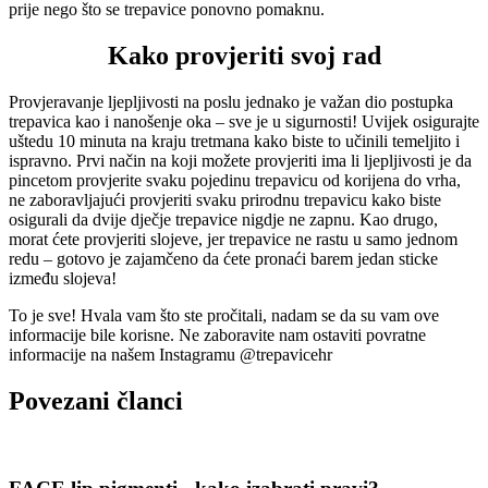
prije nego što se trepavice ponovno pomaknu.
Kako provjeriti svoj rad
Provjeravanje ljepljivosti na poslu jednako je važan dio postupka
trepavica kao i nanošenje oka – sve je u sigurnosti! Uvijek osigurajte
uštedu 10 minuta na kraju tretmana kako biste to učinili temeljito i
ispravno. Prvi način na koji možete provjeriti ima li ljepljivosti je da
pincetom provjerite svaku pojedinu trepavicu od korijena do vrha,
ne zaboravljajući provjeriti svaku prirodnu trepavicu kako biste
osigurali da dvije dječje trepavice nigdje ne zapnu. Kao drugo,
morat ćete provjeriti slojeve, jer trepavice ne rastu u samo jednom
redu – gotovo je zajamčeno da ćete pronaći barem jedan sticke
između slojeva!
To je sve! Hvala vam što ste pročitali, nadam se da su vam ove
informacije bile korisne. Ne zaboravite nam ostaviti povratne
informacije na našem Instagramu @trepavicehr
Povezani
članci