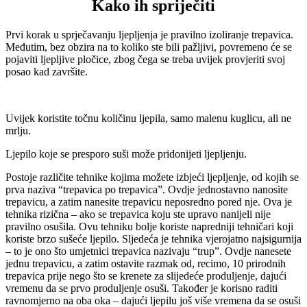
Kako ih spriječiti
Prvi korak u sprječavanju ljepljenja je pravilno izoliranje trepavica.
Međutim, bez obzira na to koliko ste bili pažljivi, povremeno će se
pojaviti ljepljive pločice, zbog čega se treba uvijek provjeriti svoj
posao kad završite.
Uvijek koristite točnu količinu ljepila, samo malenu kuglicu, ali ne
mrlju.
Ljepilo koje se presporo suši može pridonijeti ljepljenju.
Postoje različite tehnike kojima možete izbjeći ljepljenje, od kojih se
prva naziva “trepavica po trepavica”. Ovdje jednostavno nanosite
trepavicu, a zatim nanesite trepavicu neposredno pored nje. Ova je
tehnika rizična – ako se trepavica koju ste upravo nanijeli nije
pravilno osušila. Ovu tehniku ​​bolje koriste napredniji tehničari koji
koriste brzo sušeće ljepilo. Sljedeća je tehnika vjerojatno najsigurnija
– to je ono što umjetnici trepavica nazivaju “trup”. Ovdje nanesete
jednu trepavicu, a zatim ostavite razmak od, recimo, 10 prirodnih
trepavica prije nego što se krenete za slijedeće produljenje, dajući
vremenu da se prvo produljenje osuši. Također je korisno raditi
ravnomjerno na oba oka – dajući ljepilu još više vremena da se osuši