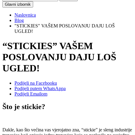
Glavni izbornik
Naslovnica
Blog
"STICKIES" VAŠEM POSLOVANJU DAJU LOŠ
UGLED!
“STICKIES” VAŠEM
POSLOVANJU DAJU LOŠ
UGLED!
Podijeli na Facebooku
Podijeli putem WhatsAppa
Podijeli Emailom
Što je stickie?
Dakle, kao što većina vas vjerojatno zna, “stickie” je sleng industrije